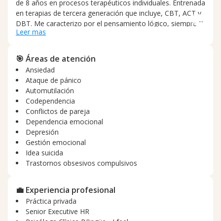
de 8 años en procesos terapéuticos individuales. Entrenada
en terapias de tercera generación que incluye, CBT, ACT y
DBT. Me caracterizo por el pensamiento lógico, siempre
Leer mas
inclinada a explicar el comportamiento humano y un
constante interés por aprender.
🎯 Áreas de atención
Ansiedad
Ataque de pánico
Automutilación
Codependencia
Conflictos de pareja
Dependencia emocional
Depresión
Gestión emocional
Idea suicida
Trastornos obsesivos compulsivos
💼 Experiencia profesional
Práctica privada
Senior Executive HR