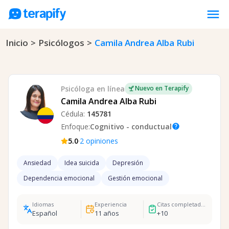
menu
Inicio
>
Psicólogos
>
Camila Andrea Alba Rubi
Psicólogos en línea
Precios
Opiniones
Psicóloga
en línea
Nuevo en Terapify
Empresas
Camila Andrea Alba Rubi
Cédula:
145781
Preguntas frecuentes
Enfoque:
Cognitivo - conductual
help
Blog
·
5.0
2
opiniones
Trabaja con nosotros
Ansiedad
Idea suicida
Depresión
Dependencia emocional
Gestión emocional
Idiomas
Experiencia
Citas completadas
Español
11
años
+
10