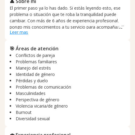
👤 Sobre mí
El primer paso ya lo has dado. Si estás leyendo esto, ese
problema o situación que te roba la tranquilidad puede
cambiar. Con más de 6 años de experiencia profesional,
pongo mis conocimientos a tu servicio para acompañarte
Leer mas
de forma empática, cercana y orientada a resultados. Mi
trabajo se enfoca en ayudarte a avanzar desde las
primeras sesiones, logrando claridad, alivio y herramientas
🎯 Áreas de atención
prácticas que puedas aplicar de inmediato en tu día a día.
Conflictos de pareja
Después de todo, el cambio es la capacidad de afrontar de
Problemas familiares
formas diferentes, lo que antes parecía invencible. Te
Manejo del estrés
invito a agendar una primera cita, transformemos este
Identidad de género
momento difícil en una oportunidad.
Pérdidas y duelo
Problemas de comunicación
Masculinidades
Perspectiva de género
Violencia vicaria/de género
Burnout
Diversidad sexual
💼 Experiencia profesional