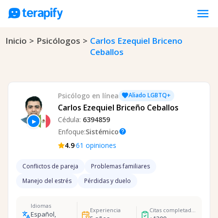
menu
Inicio
>
Psicólogos
>
Carlos Ezequiel Briceno
Psicólogos en línea
Ceballos
Precios
Opiniones
Empresas
Psicólogo
en línea
Aliado LGBTQ+
Carlos Ezequiel Briceño Ceballos
Preguntas frecuentes
Cédula:
6394859
▶
Blog
Enfoque:
Sistémico
help
·
4.9
61
opiniones
Trabaja con nosotros
Conflictos de pareja
Problemas familiares
Manejo del estrés
Pérdidas y duelo
Idiomas
Experiencia
Citas completadas
Español,