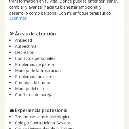
transformación en tu vida. Donde puedas entender, sanar,
cambiar y avanzar hacia tu bienestar emocional y
desarrollo como persona. Con mi enfoque terapéutico
Leer mas
encontraras herramientas para hacer posible el cambio.
Ayudándote a autoconocerte, identificar pensamientos,
sentimientos y patrones de conducta limitantes. Recibirás
🎯 Áreas de atención
las estrategias para cambiar, avanzar y reconocerte con
Ansiedad
todo el potencial y valor que tienes.
Autoestima
Depresión
Conflictos personales
Problemas de pareja
Manejo de la frustración
Problemas familiares
Cambios de humor
Manejo del estres
Conflictos de pareja
💼 Experiencia profesional
Treehouse centro psicologico
Colegio Santa Helena Baviera
Clinica Universidad de la Sabana