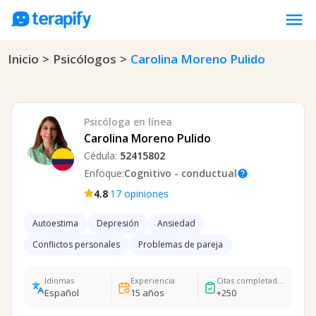
menu
Inicio
>
Psicólogos
>
Carolina Moreno Pulido
Psicólogos en línea
Precios
Opiniones
Psicóloga
en línea
Empresas
Carolina Moreno Pulido
Cédula:
52415802
Preguntas frecuentes
Enfoque:
Cognitivo - conductual
help
Blog
·
4.8
17
opiniones
Trabaja con nosotros
Autoestima
Depresión
Ansiedad
Conflictos personales
Problemas de pareja
Idiomas
Experiencia
Citas completadas
Español
15
años
+
250