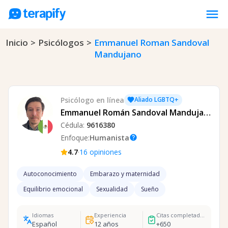
menu
Inicio
>
Psicólogos
>
Emmanuel Roman Sandoval
Psicólogos en línea
Mandujano
Precios
Opiniones
Empresas
Psicólogo
en línea
Aliado LGBTQ+
Emmanuel Román Sandoval Mandujano
Preguntas frecuentes
Cédula:
9616380
Blog
Enfoque:
Humanista
help
·
4.7
16
opiniones
Trabaja con nosotros
Autoconocimiento
Embarazo y maternidad
Equilibrio emocional
Sexualidad
Sueño
Idiomas
Experiencia
Citas completadas
Español
12
años
+
650