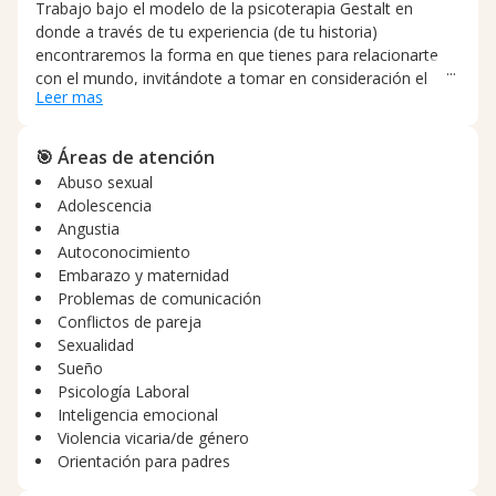
Trabajo bajo el modelo de la psicoterapia Gestalt en
donde a través de tu experiencia (de tu historia)
encontraremos la forma en que tienes para relacionarte
con el mundo, invitándote a tomar en consideración el
Leer mas
aquí y el ahora. Juntos nos tomaremos el tiempo necesario
para explorar, entender y coordinar tu forma de PENSAR,
de SENTIR y de INTERACTUAR ante las circunstancias de
🎯 Áreas de atención
tu día a día y que para ti son importantes. Actualizar las
Abuso sexual
´´herramientas´´ con los que te mueves a través de tus
Adolescencia
relaciones familiares, de amistades, de pareja y personales
Angustia
es a lo que nos dedicaremos para que ese conocimiento
Autoconocimiento
de la adquisición de tu experiencia te proporcione
Embarazo y maternidad
estabilidad emocional, entendimiento de tus emociones,
Problemas de comunicación
calidad en tus relaciones y por supuesto salud mental.
Conflictos de pareja
Sexualidad
Sueño
Psicología Laboral
Inteligencia emocional
Violencia vicaria/de género
Orientación para padres