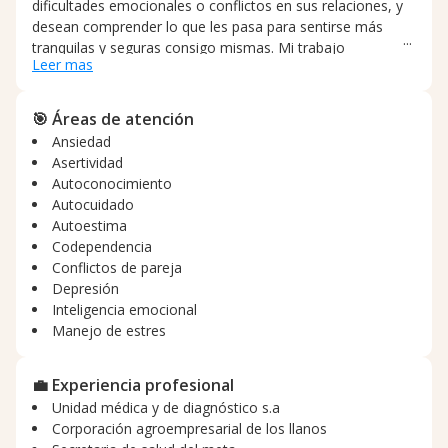
dificultades emocionales o conflictos en sus relaciones, y
desean comprender lo que les pasa para sentirse más
tranquilas y seguras consigo mismas. Mi trabajo
Leer mas
terapéutico se basa en un acompañamiento cercano,
respetuoso y estructurado, donde podrás expresar lo que
sientes sin juicios y aprender herramientas para regular la
🎯 Áreas de atención
ansiedad, fortalecer tu autoestima y construir relaciones
Ansiedad
más sanas. Trabajo con procesos de ansiedad,
Asertividad
dependencia emocional y crisis personales. Si estás
Autoconocimiento
buscando un espacio de apoyo, claridad y crecimiento
Autocuidado
emocional, estaré encantada de acompañarte.
Autoestima
Codependencia
Conflictos de pareja
Depresión
Inteligencia emocional
Manejo de estres
💼 Experiencia profesional
Unidad médica y de diagnóstico s.a
Corporación agroempresarial de los llanos