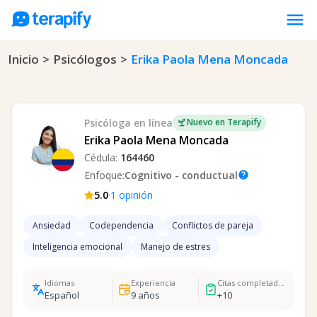
menu
Inicio
>
Psicólogos
>
Erika Paola Mena Moncada
Psicólogos en línea
Precios
Opiniones
Psicóloga
en línea
Nuevo en Terapify
Empresas
Erika Paola Mena Moncada
Cédula:
164460
Preguntas frecuentes
Enfoque:
Cognitivo - conductual
help
Blog
·
5.0
1
opinión
Trabaja con nosotros
Ansiedad
Codependencia
Conflictos de pareja
Inteligencia emocional
Manejo de estres
Idiomas
Experiencia
Citas completadas
Español
9
años
+
10