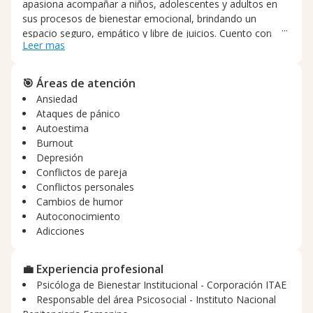
apasiona acompañar a niños, adolescentes y adultos en
sus procesos de bienestar emocional, brindando un
espacio seguro, empático y libre de juicios. Cuento con
Leer mas
experiencia en evaluación, diagnóstico e intervención
psicológica, así como en la elaboración de informes
clínicos y neuropsicológicos. He trabajado en consulta
🎯 Áreas de atención
particular, en instituciones como el ICBF y como docente
Ansiedad
universitaria. Mi enfoque combina la evidencia científica
Ataques de pánico
con un trato humano y cercano, buscando que cada
Autoestima
persona se sienta escuchada, comprendida y acompañada
Burnout
en la construcción de herramientas para afrontar sus
Depresión
dificultades y mejorar su calidad de vida.
Conflictos de pareja
Conflictos personales
Cambios de humor
Autoconocimiento
Adicciones
💼 Experiencia profesional
Psicóloga de Bienestar Institucional - Corporación ITAE
Responsable del área Psicosocial - Instituto Nacional