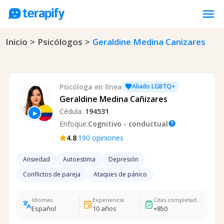
menu
Inicio
>
Psicólogos
>
Geraldine Medina Canizares
Psicólogos en línea
Precios
Opiniones
Psicóloga
en línea
Aliado LGBTQ+
Empresas
Geraldine Medina Cañizares
Cédula:
194531
▶
Preguntas frecuentes
Enfoque:
Cognitivo - conductual
help
Blog
·
4.8
190
opiniones
Trabaja con nosotros
Ansiedad
Autoestima
Depresión
Conflictos de pareja
Ataques de pánico
Idiomas
Experiencia
Citas completadas
Español
10
años
+
850