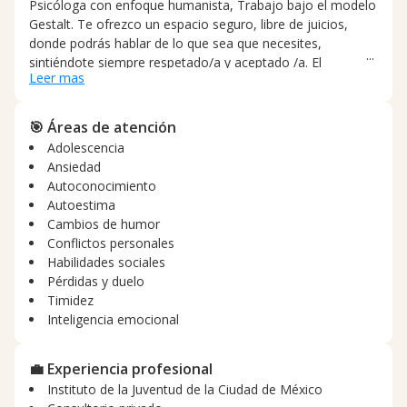
Psicóloga con enfoque humanista, Trabajo bajo el modelo
Gestalt. Te ofrezco un espacio seguro, libre de juicios,
donde podrás hablar de lo que sea que necesites,
sintiéndote siempre respetado/a y aceptado /a. El
Leer mas
acompañamiento que te ofrezco es profundizar en el
darse cuenta, responsabilización y autoconocimiento. Es
un modelo que se centra en el desarrollo personal y en la
🎯 Áreas de atención
importancia de los sucesos actuales. Los valores bajo los
Adolescencia
que me manejo son el respeto y empatía hacia tu persona
Ansiedad
y tu historia.
Autoconocimiento
Autoestima
Cambios de humor
Conflictos personales
Habilidades sociales
Pérdidas y duelo
Timidez
Inteligencia emocional
💼 Experiencia profesional
Instituto de la Juventud de la Ciudad de México