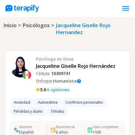
menu
Inicio
>
Psicólogos
>
Jacqueline Giselle Rojo
Psicólogos en línea
Hernandez
Precios
Opiniones
Empresas
Psicóloga
en línea
Jacqueline Giselle Rojo Hernández
Preguntas frecuentes
Cédula:
10309741
Blog
Enfoque:
Humanista
help
·
5.0
6
opiniones
Trabaja con nosotros
Ansiedad
Autoestima
Conflictos personales
Pérdidas y duelo
Timidez
Idiomas
Experiencia
Citas completadas
Español
6
años
+
100