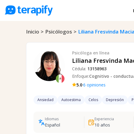
Psicólogos en línea
Inicio
>
Psicólogos
>
Liliana Fresvinda Maci
Precios
Opiniones
Psicóloga
en línea
Empresas
Liliana Fresvinda Ma
Cédula:
13158963
Preguntas frecuentes
Enfoque:
Cognitivo - conductu
Blog
·
5.0
6
opiniones
Trabaja con nosotros
Ansiedad
Autoestima
Celos
Depresión
P
Idiomas
Experiencia
Español
10
años