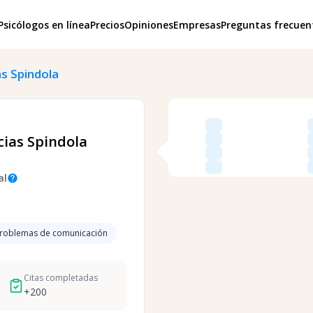
Psicólogos en línea
Precios
Opiniones
Empresas
Preguntas frecuen
as Spindola
cias Spindola
al
help
roblemas de comunicación
Citas completadas
+
200