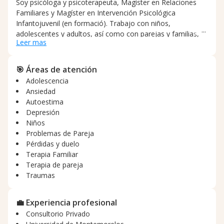
Soy psicóloga y psicoterapeuta, Magíster en Relaciones
Familiares y Magíster en Intervención Psicológica
Infantojuvenil (en formació). Trabajo con niños,
adolescentes y adultos, así como con parejas y familias,
Leer mas
acompañando procesos de regulación emocional,
ansiedad, tristeza, conflictos relacionales y experiencias
difíciles. Ofrezco un espacio seguro y sin juicios, con un
🎯 Áreas de atención
proceso terapéutico claro y humano. Integro diferentes
Adolescencia
enfoques terapéuticos —incluyendo EMDR— para
Ansiedad
fortalecer recursos, mejorar la comunicación y promover
Autoestima
cambios sostenibles.
Depresión
Niños
Problemas de Pareja
Pérdidas y duelo
Terapia Familiar
Terapia de pareja
Traumas
💼 Experiencia profesional
Consultorio Privado