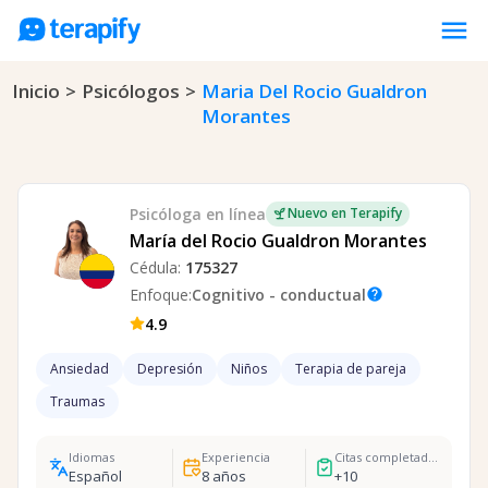
menu
Inicio
>
Psicólogos
>
Maria Del Rocio Gualdron
Psicólogos en línea
Morantes
Precios
Opiniones
Empresas
Psicóloga
en línea
Nuevo en Terapify
María del Rocio Gualdron Morantes
Preguntas frecuentes
Cédula:
175327
Blog
Enfoque:
Cognitivo - conductual
help
4.9
Trabaja con nosotros
Ansiedad
Depresión
Niños
Terapia de pareja
Traumas
Idiomas
Experiencia
Citas completadas
Español
8
años
+
10