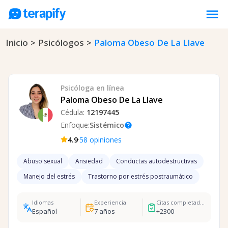
menu
Inicio
>
Psicólogos
>
Paloma Obeso De La Llave
Psicólogos en línea
Precios
Opiniones
Psicóloga
en línea
Empresas
Paloma Obeso De La Llave
Cédula:
12197445
Preguntas frecuentes
Enfoque:
Sistémico
help
Blog
·
4.9
58
opiniones
Trabaja con nosotros
Abuso sexual
Ansiedad
Conductas autodestructivas
Manejo del estrés
Trastorno por estrés postraumático
Idiomas
Experiencia
Citas completadas
Español
7
años
+
2300