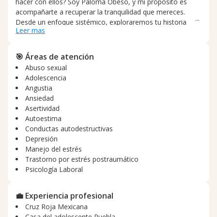
hacer con ellos? Soy Paloma Obeso, y mi propósito es
acompañarte a recuperar la tranquilidad que mereces.
Desde un enfoque sistémico, exploraremos tu historia
Leer mas
para comprenderla en profundidad y descubrir juntos
herramientas prácticas y útiles que te ayuden a construir
soluciones, no a quedarte atrapado en los problemas.
🎯 Áreas de atención
Quiero ofrecerte un camino distinto, creado especialmente
Abuso sexual
para ti, donde no tengas que compararte con nadie y
Adolescencia
puedas sentirte en un espacio seguro. Elige hoy tu primera
Angustia
cita y comencemos a trabajar en ti, a tu ritmo y con
Ansiedad
respeto por tu proceso.
Asertividad
Autoestima
Conductas autodestructivas
Depresión
Manejo del estrés
Trastorno por estrés postraumático
Psicología Laboral
💼 Experiencia profesional
Cruz Roja Mexicana
Casa del adolescente Puebla