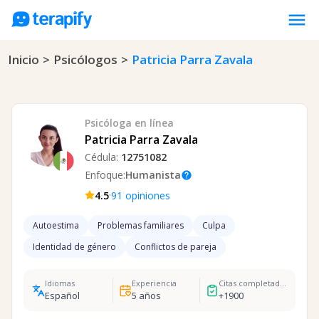
menu
Inicio
>
Psicólogos
>
Patricia Parra Zavala
Psicólogos en línea
Precios
Opiniones
Psicóloga
en línea
Empresas
Patricia Parra Zavala
Cédula:
12751082
Preguntas frecuentes
Enfoque:
Humanista
help
Blog
·
4.5
91
opiniones
Trabaja con nosotros
Autoestima
Problemas familiares
Culpa
Identidad de género
Conflictos de pareja
Idiomas
Experiencia
Citas completadas
Español
5
años
+
1900