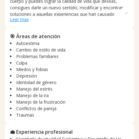
cuerpo y puedes lograr la calidad de vida que deseas,
consigues darle un nuevo sentido, modificar y encontrar
soluciones a aquellas experiencias que han causado
Leer mas
heridas en tu alma y en tu corazón. En este viaje
maravilloso de crecimiento personal encontraremos tu
plenitud, conseguirás conectarte con tu yo interno, y
🎯 Áreas de atención
potencializaremos tu éxito, paz, prosperidad, abundancia,
Autoestima
amor propio y felicidad. Con la terapia Gestalt, te
Cambio de estilo de vida
reconcilias contigo mismo, evolucionas y te fortaleces.
Problemas familiares
Culpa
Miedos y fobias
Depresión
Identidad de género
Manejo del estrés
Manejo de la ira
Manejo de la frustración
Conflictos de pareja
Traumas
💼 Experiencia profesional
Secretaría de Igualdad Sustantiva y Desarrollo de las