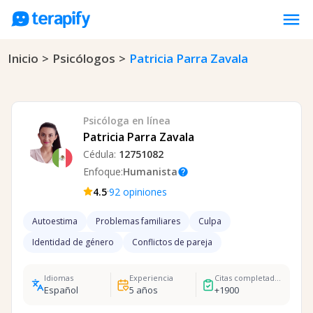
menu
Inicio
>
Psicólogos
>
Patricia Parra Zavala
Psicólogos en línea
Precios
Opiniones
Psicóloga
en línea
Empresas
Patricia Parra Zavala
Cédula:
12751082
Preguntas frecuentes
Enfoque:
Humanista
help
Blog
·
4.5
92
opiniones
Trabaja con nosotros
Autoestima
Problemas familiares
Culpa
Identidad de género
Conflictos de pareja
Idiomas
Experiencia
Citas completadas
Español
5
años
+
1900