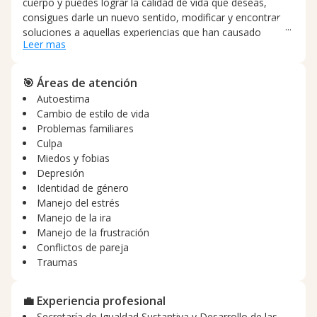
cuerpo y puedes lograr la calidad de vida que deseas,
consigues darle un nuevo sentido, modificar y encontrar
soluciones a aquellas experiencias que han causado
Leer mas
heridas en tu alma y en tu corazón. En este viaje
maravilloso de crecimiento personal encontraremos tu
plenitud, conseguirás conectarte con tu yo interno, y
🎯 Áreas de atención
potencializaremos tu éxito, paz, prosperidad, abundancia,
Autoestima
amor propio y felicidad. Con la terapia Gestalt, te
Cambio de estilo de vida
reconcilias contigo mismo, evolucionas y te fortaleces.
Problemas familiares
Culpa
Miedos y fobias
Depresión
Identidad de género
Manejo del estrés
Manejo de la ira
Manejo de la frustración
Conflictos de pareja
Traumas
💼 Experiencia profesional
Secretaría de Igualdad Sustantiva y Desarrollo de las