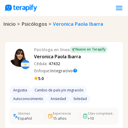
menu
Inicio
>
Psicólogos
>
Veronica Paola Ibarra
Psicólogos en línea
Precios
Opiniones
Psicóloga
en línea
Nuevo en Terapify
Empresas
Veronica Paola Ibarra
Cédula:
47432
Preguntas frecuentes
Enfoque:
Integrativo
help
Blog
5.0
Trabaja con nosotros
Angustia
Cambio de país y/o migración
Autoconocimiento
Ansiedad
Soledad
Idiomas
Experiencia
Citas completadas
Español
15
años
+
10