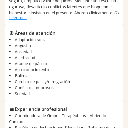
seguro, empático y libre de juicios. Mediante una escucha
rigurosa, desarticulo conflictos latentes que bloquean el
bienestar e insisten en el presente. Abordo clínicamente los
Leer mas
desafíos de la migración, adaptación cultural y duelo
migratorio, así como el tratamiento de la angustia,
depresión, sentimientos de vacío, sintomatología
🎯 Áreas de atención
obsesiva, ataques de pánico y trastornos alimentarios para
Adaptación social
promover una transformación sostenible.
Angustia
Ansiedad
Asertividad
Ataque de pánico
Autoconocimiento
Bulimia
Cambio de país y/o migración
Conflictos amorosos
Soledad
💼 Experiencia profesional
Coordinadora de Grupos Terapéuticos - Abriendo
Caminos
Psicóloga en Instituciones Educativas - Gobierno de la