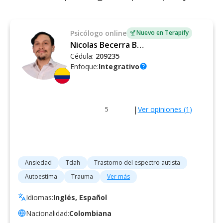
Psicólogo
online
Nuevo en Terapify
Nicolas Becerra Ballen
Cédula:
209235
Enfoque:
Integrativo
help
|
Ver opiniones (
1
)
5
Ansiedad
Tdah
Trastorno del espectro autista
Autoestima
Trauma
Ver más
Idiomas:
Inglés, Español
Nacionalidad:
Colombiana