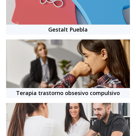
Idiomas:
Español, Inglés
Nacionalidad:
Mexicana
11
años
de experiencia
+
2700
citas completadas
Gestalt Puebla
Cita individual
-
50
min.
$769.00 MXN
Terapia trastorno obsesivo compulsivo
Psicólogo
online
Nuevo en Terapify
Alberto Fernando Schietekat Soler