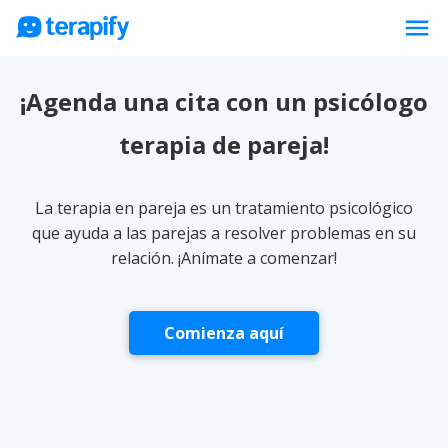
menu
Psicólogos en línea
¡Agenda una cita con un psicólogo
Precios
terapia de pareja!
Opiniones
Empresas
La terapia en pareja es un tratamiento psicológico
Preguntas frecuentes
que ayuda a las parejas a resolver problemas en su
relación. ¡Anímate a comenzar!
Blog
Trabaja con nosotros
Comienza aquí