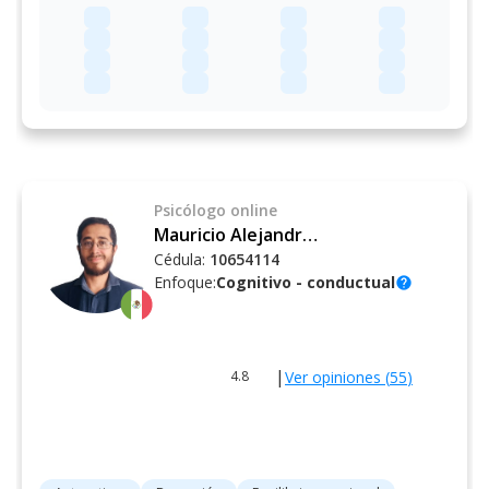
Psicólogo
online
Mauricio Alejandro Mondragón Martínez
Cédula:
10654114
Enfoque:
Cognitivo - conductual
help
|
Ver opiniones (
55
)
4.8