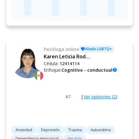
Psicóloga
online
Aliado LGBTQ+
Karen Leticia Rodríguez Vázquez
Cédula:
12414114
Enfoque:
Cognitivo - conductual
help
|
Ver opiniones (
2
)
4.7
Ansiedad
Depresión
Trauma
Autoestima
Dependencia emocional
Ver más