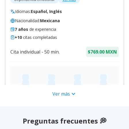
Idiomas:
Español, Inglés
Nacionalidad:
Mexicana
7
años
de experiencia
+
10
citas completadas
Cita individual
-
50
min.
$769.00 MXN
expand_more
Ver más
Preguntas frecuentes 💭
Psicóloga
online
Aliado LGBTQ+