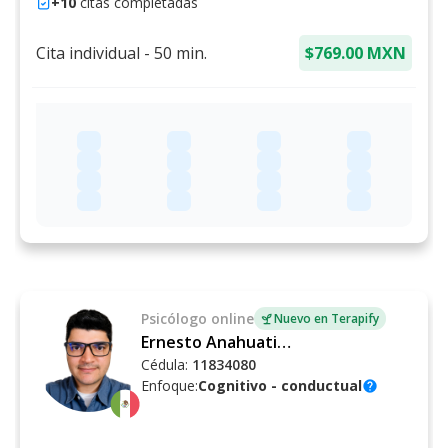
+
10
citas completadas
Cita individual
-
50
min.
$769.00 MXN
Psicólogo
online
Nuevo en Terapify
Ernesto Anahuati Manrique
Cédula:
11834080
Enfoque:
Cognitivo - conductual
help