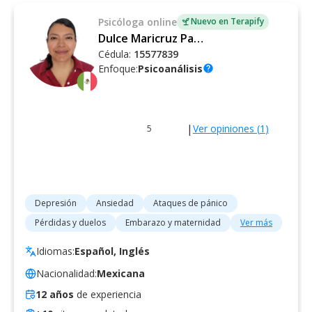
Psicóloga
online
Nuevo en Terapify
Dulce Maricruz Panduro Espinoza
Cédula:
15577839
Enfoque:
Psicoanálisis
help
|
Ver opiniones (
1
)
5
Depresión
Ansiedad
Ataques de pánico
Pérdidas y duelos
Embarazo y maternidad
Ver más
Idiomas:
Español, Inglés
Nacionalidad:
Mexicana
12
años
de experiencia