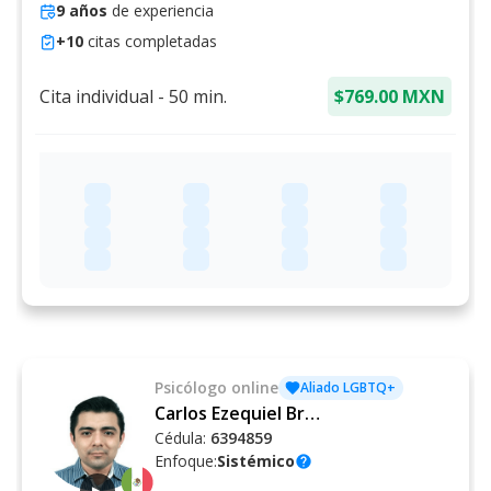
9
años
de experiencia
+
10
citas completadas
Cita individual
-
50
min.
$769.00 MXN
Psicólogo
online
Aliado LGBTQ+
Carlos Ezequiel Briceño Ceballos
Cédula:
6394859
Enfoque:
Sistémico
help
▶