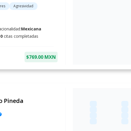
res
Agresividad
cionalidad:
Mexicana
10
citas completadas
$769.00 MXN
o Pineda
lp