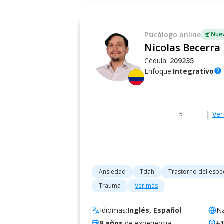
Psicólogo
online
Nuev
Nicolas Becerra 
Cédula:
209235
Enfoque:
Integrativo
help
|
Ver
5
Ansiedad
Tdah
Trastorno del espec
Trauma
Ver más
Idiomas:
Inglés, Español
Na
9
años
de experiencia
+