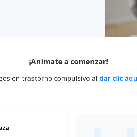
¡Anímate a comenzar!
gos en trastorno compulsivo al
dar clic aq
aza