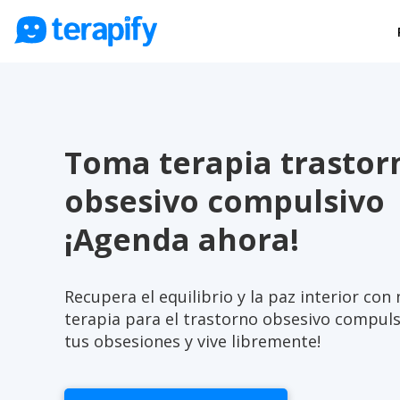
Psicólogos en línea
Precios
Opiniones
Toma terapia trastor
Empresas
obsesivo compulsivo
Preguntas frecuentes
¡Agenda ahora!
Blog
Trabaja con nosotros
Recupera el equilibrio y la paz interior con
terapia para el trastorno obsesivo compulsi
tus obsesiones y vive libremente!