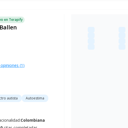
o en Terapify
Ballen
 opiniones (
1
)
tro autista
Autoestima
cionalidad:
Colombiana
10
citas completadas