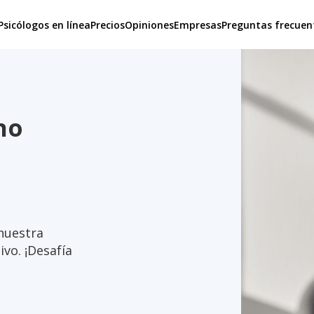
Psicólogos en línea
Precios
Opiniones
Empresas
Preguntas frecuen
no
 nuestra
vo. ¡Desafía