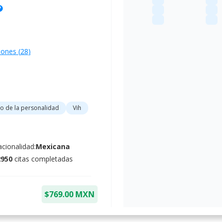
lp
iones (
28
)
o de la personalidad
Vih
cionalidad:
Mexicana
2950
citas completadas
$769.00 MXN