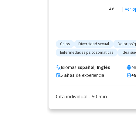
|
Ver o
4.6
Celos
Diversidad sexual
Dolor psíq
Enfermedades psicosomáticas
Idea sui
Idiomas:
Español, Inglés
Na
5
años
de experiencia
+
Cita individual
-
50
min.
Psicóloga
online
Ali