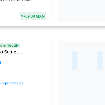
$769.00 MXN
o en Terapify
Alberto Fernando Schietekat Soler
lp
er opiniones (
1
)