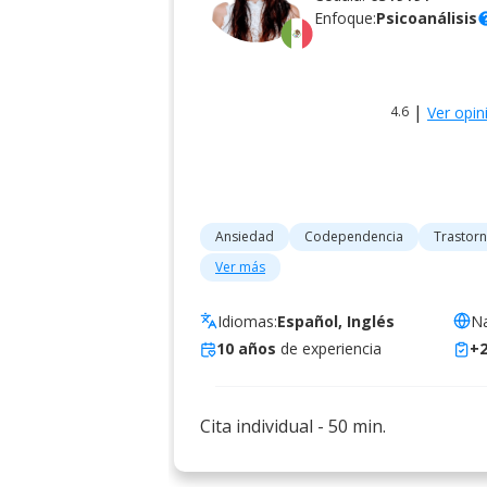
Enfoque:
Psicoanálisis
he
|
Ver opin
4.6
Ansiedad
Codependencia
Trastorn
Ver más
Idiomas:
Español, Inglés
Na
10
años
de experiencia
+
Cita individual
-
50
min.