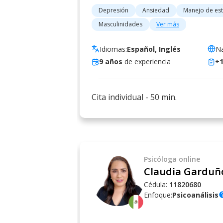
Depresión
Ansiedad
Manejo de est
Masculinidades
Ver más
Idiomas:
Español, Inglés
Na
9
años
de experiencia
+
Cita individual
-
50
min.
Psicóloga
online
Claudia Garduñ
Cédula:
11820680
Enfoque:
Psicoanálisis
he