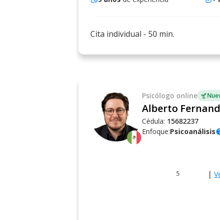
Cita individual
-
50
min.
Psicólogo
online
Nuev
Cédula:
15682237
Enfoque:
Psicoanálisis
he
|
V
5