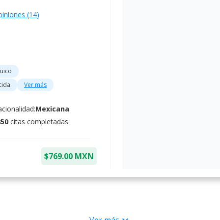
piniones (
14
)
uico
cida
Ver más
cionalidad:
Mexicana
850
citas completadas
$769.00 MXN
ado LGBTQ+