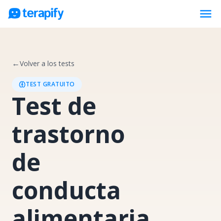
menu
Psicólogos en línea
Precios
←
Volver a los tests
Opiniones
TEST GRATUITO
Test de
Empresas
Preguntas frecuentes
trastorno
Blog
Trabaja con nosotros
de
conducta
alimentaria