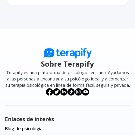
Es orientativo, no un diagnóstico. Si tu salud
con el cuerpo. En terapia se trabaja lo que
👉
habla con un psicólogo especializado en
física está comprometida o estás en riesgo,
sostiene el patrón: la autoexigencia, el control
alimentación
y empieza por ahí.
busca atención médica sin esperar el resultado
y la imagen corporal.
de un test.
👉
busca acompañamiento para tu relación
con la comida
.
Sobre Terapify
Terapify es una plataforma de psicólogos en línea. Ayúdamos
a las personas a encontrar a su psicólogo ideal y a comenzar
su terapia psicológica en línea de forma fácil, segura y privada.
Enlaces de interés
Blog de psicología