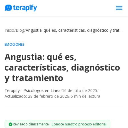
menu
Psicólogos en línea
Inicio
/
Blog
/
Angustia: qué es, características, diagnóstico y tratamiento
Precios
Opiniones
EMOCIONES
Angustia: qué es,
Empresas
características, diagnóstico
Preguntas frecuentes
y tratamiento
Blog
Trabaja con nosotros
Terapify - Psicólogos en Línea
/
16 de julio de 2025
/
Actualizado:
28 de febrero de 2026
/
6
min de lectura
Revisado clínicamente
·
Conoce nuestro proceso editorial