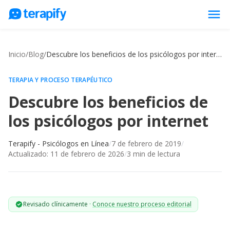
menu
Psicólogos en línea
Inicio
/
Blog
/
Descubre los beneficios de los psicólogos por internet
Precios
Opiniones
TERAPIA Y PROCESO TERAPÉUTICO
Descubre los beneficios de
Empresas
los psicólogos por internet
Preguntas frecuentes
Blog
Terapify - Psicólogos en Línea
/
7 de febrero de 2019
/
Actualizado:
11 de febrero de 2026
/
3
min de lectura
Trabaja con nosotros
Revisado clínicamente
·
Conoce nuestro proceso editorial