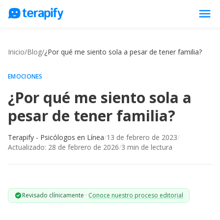
menu
Psicólogos en línea
Inicio
/
Blog
/
¿Por qué me siento sola a pesar de tener familia?
Precios
Opiniones
EMOCIONES
¿Por qué me siento sola a
Empresas
pesar de tener familia?
Preguntas frecuentes
Blog
Terapify - Psicólogos en Línea
/
13 de febrero de 2023
/
Actualizado:
28 de febrero de 2026
/
3
min de lectura
Trabaja con nosotros
Revisado clínicamente
·
Conoce nuestro proceso editorial