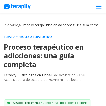
menu
Psicólogos en línea
Inicio
/
Blog
/
Proceso terapéutico en adicciones: una guía completa
Precios
Opiniones
TERAPIA Y PROCESO TERAPÉUTICO
Proceso terapéutico en
Empresas
adicciones: una guía
Preguntas frecuentes
completa
Blog
Trabaja con nosotros
Terapify - Psicólogos en Línea
/
8 de octubre de 2024
/
Actualizado:
8 de octubre de 2024
/
5
min de lectura
Revisado clínicamente
·
Conoce nuestro proceso editorial