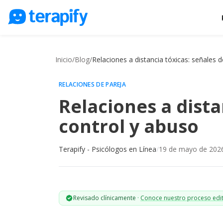
Psicólogos en línea
Precios
Inicio
/
Blog
/
Relaciones a distancia tóxicas: señales 
Opiniones
RELACIONES DE PAREJA
Empresas
Relaciones a dista
Preguntas frecuentes
control y abuso
Blog
Terapify - Psicólogos en Línea
/
19 de mayo de 202
Trabaja con nosotros
Revisado clínicamente
·
Conoce nuestro proceso edit