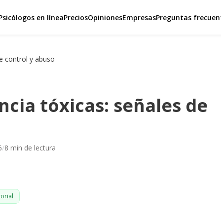
Psicólogos en línea
Precios
Opiniones
Empresas
Preguntas frecuen
de control y abuso
ncia tóxicas: señales de
6
/
8
min de lectura
orial