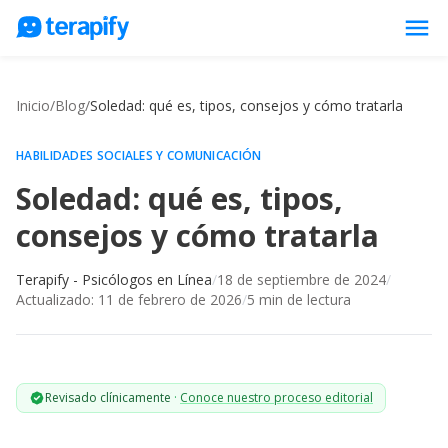
menu
Psicólogos en línea
Inicio
/
Blog
/
Soledad: qué es, tipos, consejos y cómo tratarla
Precios
Opiniones
HABILIDADES SOCIALES Y COMUNICACIÓN
Soledad: qué es, tipos,
Empresas
consejos y cómo tratarla
Preguntas frecuentes
Blog
Terapify - Psicólogos en Línea
/
18 de septiembre de 2024
/
Actualizado:
11 de febrero de 2026
/
5
min de lectura
Trabaja con nosotros
Revisado clínicamente
·
Conoce nuestro proceso editorial