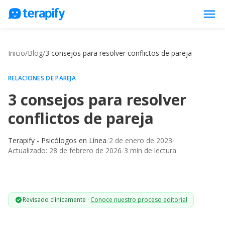
menu
Psicólogos en línea
Inicio
/
Blog
/
3 consejos para resolver conflictos de pareja
Precios
Opiniones
RELACIONES DE PAREJA
3 consejos para resolver
Empresas
conflictos de pareja
Preguntas frecuentes
Blog
Terapify - Psicólogos en Línea
/
2 de enero de 2023
/
Actualizado:
28 de febrero de 2026
/
3
min de lectura
Trabaja con nosotros
Revisado clínicamente
·
Conoce nuestro proceso editorial