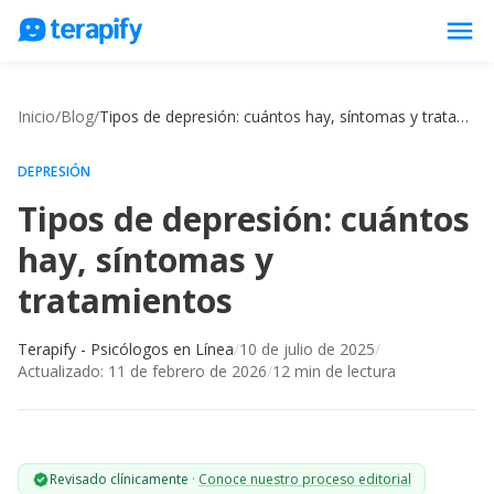
menu
Psicólogos en línea
Inicio
/
Blog
/
Tipos de depresión: cuántos hay, síntomas y tratamientos
Precios
Opiniones
DEPRESIÓN
Tipos de depresión: cuántos
Empresas
hay, síntomas y
Preguntas frecuentes
tratamientos
Blog
Trabaja con nosotros
Terapify - Psicólogos en Línea
/
10 de julio de 2025
/
Actualizado:
11 de febrero de 2026
/
12
min de lectura
Revisado clínicamente
·
Conoce nuestro proceso editorial