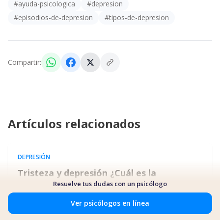
#
ayuda-psicologica
#
depresion
#
episodios-de-depresion
#
tipos-de-depresion
Compartir:
Artículos relacionados
DEPRESIÓN
Tristeza y depresión ¿Cuál es la
diferencia y tratamientos?
Resuelve tus dudas con un psicólogo
Sentirse triste de vez en cuando es parte normal de la
Ver psicólogos en línea
vida. A veces nos sentimos así porque algo no salió bien