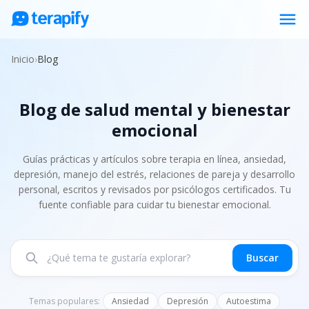
menu
Psicólogos en línea
Inicio
›
Blog
Precios
Blog de salud mental y bienestar
Opiniones
emocional
Empresas
Preguntas frecuentes
Guías prácticas y artículos sobre terapia en línea, ansiedad,
depresión, manejo del estrés, relaciones de pareja y desarrollo
Blog
personal, escritos y revisados por psicólogos certificados. Tu
fuente confiable para cuidar tu bienestar emocional.
Trabaja con nosotros
Buscar
Temas populares:
Ansiedad
Depresión
Autoestima