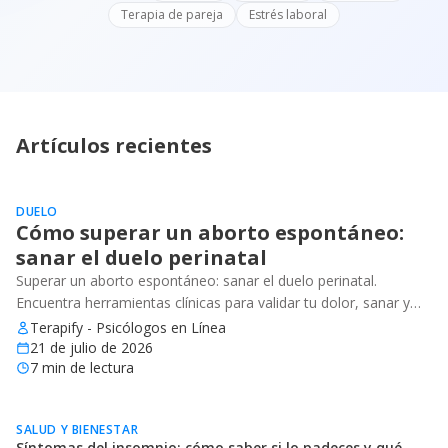
Terapia de pareja
Estrés laboral
Artículos recientes
DUELO
Cómo superar un aborto espontáneo:
sanar el duelo perinatal
Superar un aborto espontáneo: sanar el duelo perinatal.
Encuentra herramientas clínicas para validar tu dolor, sanar y
recuperar tu bienestar emocional.
Terapify - Psicólogos en Línea
21 de julio de 2026
7
min de lectura
SALUD Y BIENESTAR
Síntomas del insomnio: cómo saber si lo padeces y qué