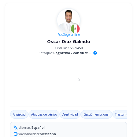
Psicólogo
online
Oscar Diaz Galindo
Cédula:
15669450
Enfoque:
Cognitivo - conductual
help
5
Ansiedad
Ataques de pánico
Asertividad
Gestión emocional
Trastorno por d
Idiomas:
Español
Nacionalidad:
Mexicana