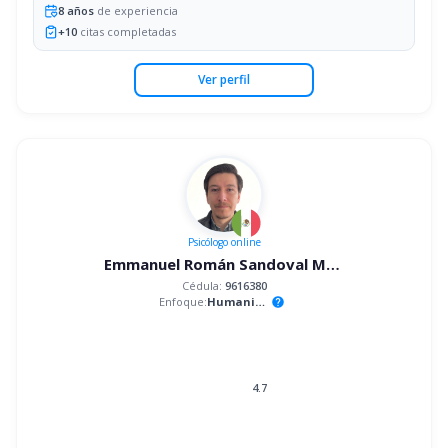
8
años
de experiencia
+
10
citas completadas
Ver perfil
Psicólogo
online
Emmanuel Román Sandoval Mandujano
Cédula:
9616380
Enfoque:
Humanista
help
4.7