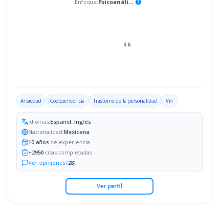
Enfoque:
Psicoanálisis
help
4.6
Ansiedad
Codependencia
Trastorno de la personalidad
Vih
Idiomas:
Español, Inglés
Nacionalidad:
Mexicana
10
años
de experiencia
+
2950
citas completadas
Ver opiniones (
28
)
Ver perfil