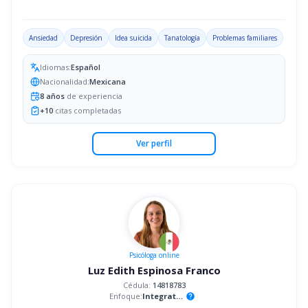
Ansiedad
Depresión
Idea suicida
Tanatología
Problemas familiares
Idiomas:
Español
Nacionalidad:
Mexicana
8
años
de experiencia
+
10
citas completadas
Ver perfil
Psicóloga
online
Luz Edith Espinosa Franco
Cédula:
14818783
Enfoque:
Integrativo
help