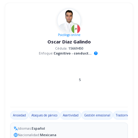
Psicólogo
online
Oscar Diaz Galindo
Cédula:
15669450
Enfoque:
Cognitivo - conductual
help
5
Ansiedad
Ataques de pánico
Asertividad
Gestión emocional
Trastorno por d
Idiomas:
Español
Nacionalidad:
Mexicana