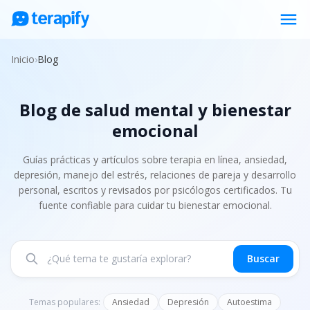
menu
Psicólogos en línea
Inicio
›
Blog
Precios
Blog de salud mental y bienestar
Opiniones
emocional
Empresas
Preguntas frecuentes
Guías prácticas y artículos sobre terapia en línea, ansiedad,
depresión, manejo del estrés, relaciones de pareja y desarrollo
Blog
personal, escritos y revisados por psicólogos certificados. Tu
fuente confiable para cuidar tu bienestar emocional.
Trabaja con nosotros
Buscar
Temas populares:
Ansiedad
Depresión
Autoestima