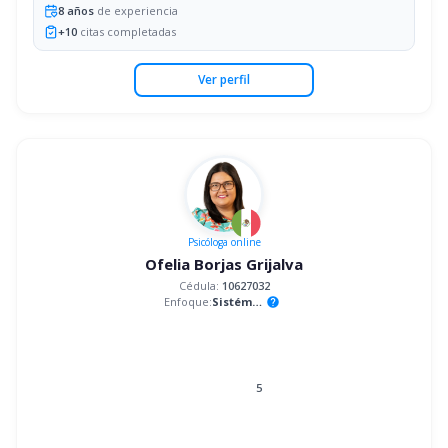
8
años
de experiencia
+
10
citas completadas
Ver perfil
Psicóloga
online
Ofelia Borjas Grijalva
Cédula:
10627032
Enfoque:
Sistémico
help
5