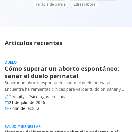
Terapia de pareja
Estrés laboral
Artículos recientes
DUELO
Cómo superar un aborto espontáneo:
sanar el duelo perinatal
Superar un aborto espontáneo: sanar el duelo perinatal.
Encuentra herramientas clínicas para validar tu dolor, sanar y
recuperar tu bienestar emocional.
Terapify - Psicólogos en Línea
21 de julio de 2026
7
min de lectura
SALUD Y BIENESTAR
Síntomas del insomnio: cómo saber si lo padeces y qué