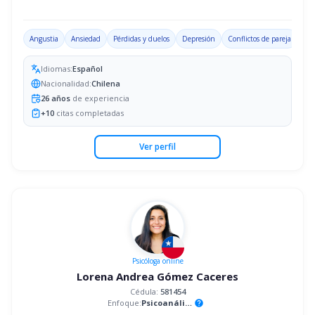
Angustia
Ansiedad
Pérdidas y duelos
Depresión
Conflictos de pareja
Idiomas:
Español
Nacionalidad:
Chilena
26
años
de experiencia
+
10
citas completadas
Ver perfil
Psicóloga
online
Lorena Andrea Gómez Caceres
Cédula:
581454
Enfoque:
Psicoanálisis
help