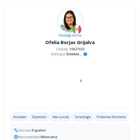
Psicóloga
online
Ofelia Borjas Grijalva
Cédula:
10627032
Enfoque:
Sistémico
help
5
Ansiedad
Depresión
Idea suicida
Tanatología
Problemas familiares
Idiomas:
Español
Nacionalidad:
Mexicana