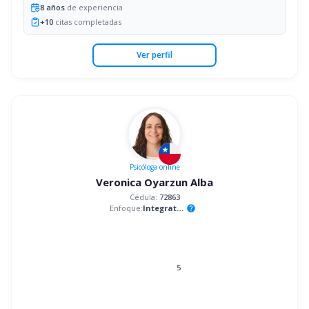
8
años
de experiencia
+
10
citas completadas
Ver perfil
Psicóloga
online
Veronica Oyarzun Alba
Cédula:
72863
Enfoque:
Integrativo
help
5