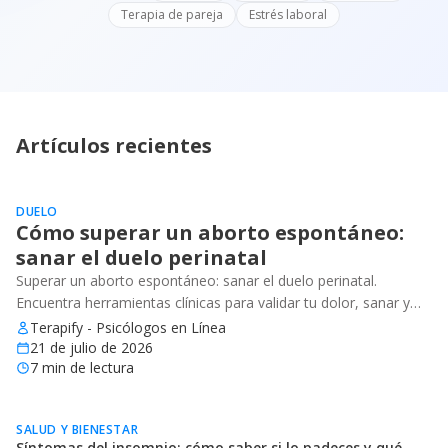
Terapia de pareja
Estrés laboral
Artículos recientes
DUELO
Cómo superar un aborto espontáneo:
sanar el duelo perinatal
Superar un aborto espontáneo: sanar el duelo perinatal.
Encuentra herramientas clínicas para validar tu dolor, sanar y
recuperar tu bienestar emocional.
Terapify - Psicólogos en Línea
21 de julio de 2026
7
min de lectura
SALUD Y BIENESTAR
Síntomas del insomnio: cómo saber si lo padeces y qué