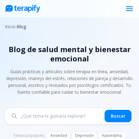
menu
Psicólogos en línea
Inicio
›
Blog
Precios
Blog de salud mental y bienestar
Opiniones
emocional
Empresas
Preguntas frecuentes
Guías prácticas y artículos sobre terapia en línea, ansiedad,
depresión, manejo del estrés, relaciones de pareja y desarrollo
Blog
personal, escritos y revisados por psicólogos certificados. Tu
fuente confiable para cuidar tu bienestar emocional.
Trabaja con nosotros
Buscar
Temas populares:
Ansiedad
Depresión
Autoestima