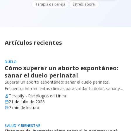
Terapia de pareja
Estrés laboral
Artículos recientes
DUELO
Cómo superar un aborto espontáneo:
sanar el duelo perinatal
Superar un aborto espontáneo: sanar el duelo perinatal.
Encuentra herramientas clínicas para validar tu dolor, sanar y
recuperar tu bienestar emocional.
Terapify - Psicólogos en Línea
21 de julio de 2026
7
min de lectura
SALUD Y BIENESTAR
Síntomas del insomnio: cómo saber si lo padeces y qué