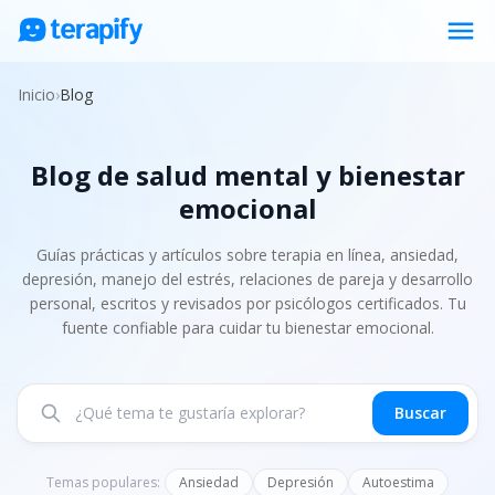
menu
Psicólogos en línea
Inicio
›
Blog
Precios
Blog de salud mental y bienestar
Opiniones
emocional
Empresas
Preguntas frecuentes
Guías prácticas y artículos sobre terapia en línea, ansiedad,
depresión, manejo del estrés, relaciones de pareja y desarrollo
Blog
personal, escritos y revisados por psicólogos certificados. Tu
fuente confiable para cuidar tu bienestar emocional.
Trabaja con nosotros
Buscar
Temas populares:
Ansiedad
Depresión
Autoestima