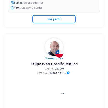
8
años
de experiencia
+
10
citas completadas
Ver perfil
Psicólogo
online
Felipe Iván Granifo Molina
Cédula:
230549
Enfoque:
Psicoanálisis
help
4.8