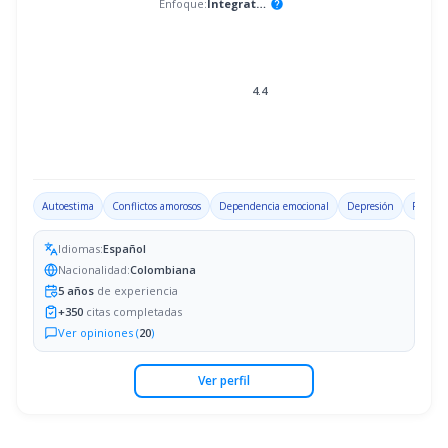
Enfoque:
Integrativo
help
4.4
Autoestima
Conflictos amorosos
Dependencia emocional
Depresión
Problem
Idiomas:
Español
Nacionalidad:
Colombiana
5
años
de experiencia
+
350
citas completadas
Ver opiniones (
20
)
Ver perfil