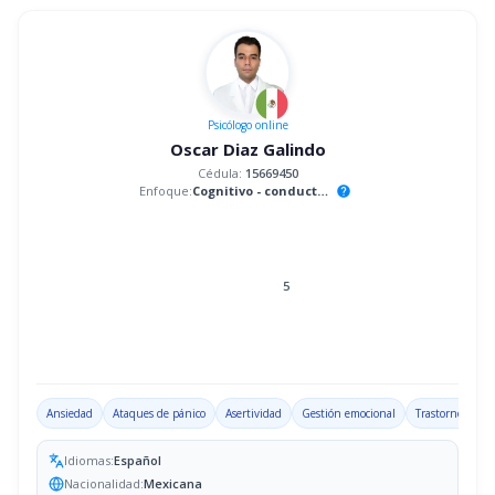
Psicólogo
online
Oscar Diaz Galindo
Cédula:
15669450
Enfoque:
Cognitivo - conductual
help
5
Ansiedad
Ataques de pánico
Asertividad
Gestión emocional
Trastorno por d
Idiomas:
Español
Nacionalidad:
Mexicana