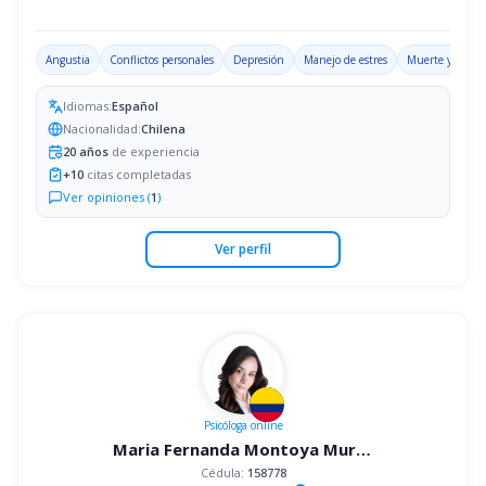
Angustia
Conflictos personales
Depresión
Manejo de estres
Muerte y luto
Idiomas:
Español
Nacionalidad:
Chilena
20
años
de experiencia
+
10
citas completadas
Ver opiniones (
1
)
Ver perfil
Psicóloga
online
Maria Fernanda Montoya Murillo
Cédula:
158778