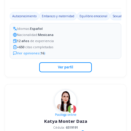
Autoconocimiento
Embarazo y maternidad
Equilibrio emocional
Sexualidad
Idiomas:
Español
Nacionalidad:
Mexicana
12
años
de experiencia
+
650
citas completadas
Ver opiniones (
16
)
Ver perfil
Psicóloga
online
Katya Monter Daza
Cédula:
6519191