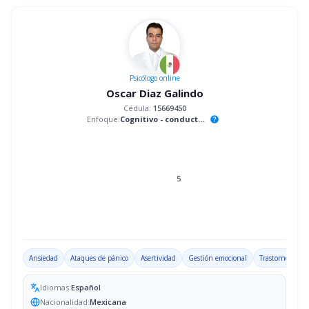
Psicólogo
online
Oscar Diaz Galindo
Cédula:
15669450
Enfoque:
Cognitivo - conductual
help
5
Ansiedad
Ataques de pánico
Asertividad
Gestión emocional
Trastorno por d
Idiomas:
Español
Nacionalidad:
Mexicana