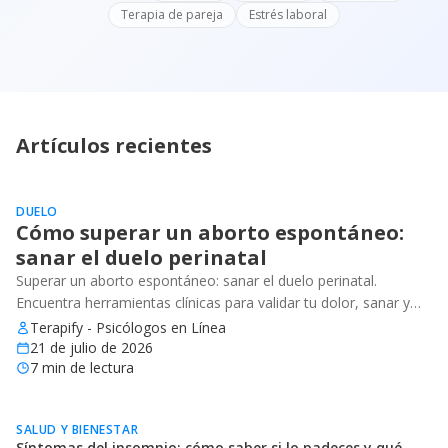
Terapia de pareja
Estrés laboral
Artículos recientes
DUELO
Cómo superar un aborto espontáneo:
sanar el duelo perinatal
Superar un aborto espontáneo: sanar el duelo perinatal.
Encuentra herramientas clínicas para validar tu dolor, sanar y
recuperar tu bienestar emocional.
Terapify - Psicólogos en Línea
21 de julio de 2026
7
min de lectura
SALUD Y BIENESTAR
Síntomas del insomnio: cómo saber si lo padeces y qué