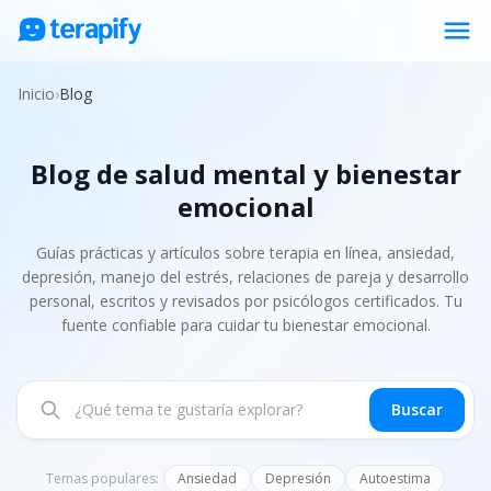
menu
Psicólogos en línea
Inicio
›
Blog
Precios
Blog de salud mental y bienestar
Opiniones
emocional
Empresas
Preguntas frecuentes
Guías prácticas y artículos sobre terapia en línea, ansiedad,
depresión, manejo del estrés, relaciones de pareja y desarrollo
Blog
personal, escritos y revisados por psicólogos certificados. Tu
fuente confiable para cuidar tu bienestar emocional.
Trabaja con nosotros
Buscar
Temas populares:
Ansiedad
Depresión
Autoestima