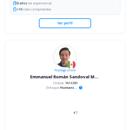
8
años
de experiencia
+
10
citas completadas
Ver perfil
Psicólogo
online
Emmanuel Román Sandoval Mandujano
Cédula:
9616380
Enfoque:
Humanista
help
4.7