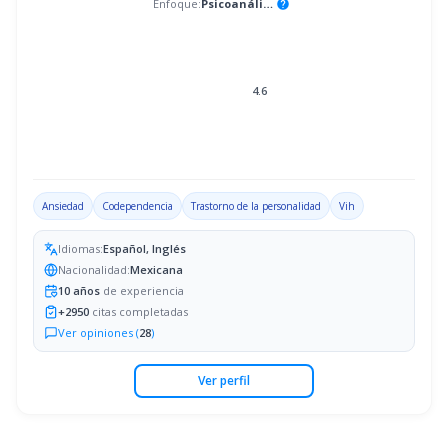
Enfoque:
Psicoanálisis
help
4.6
Ansiedad
Codependencia
Trastorno de la personalidad
Vih
Idiomas:
Español, Inglés
Nacionalidad:
Mexicana
10
años
de experiencia
+
2950
citas completadas
Ver opiniones (
28
)
Ver perfil