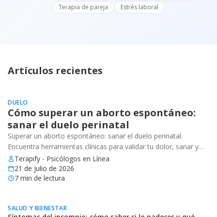
Terapia de pareja
Estrés laboral
Artículos recientes
DUELO
Cómo superar un aborto espontáneo:
sanar el duelo perinatal
Superar un aborto espontáneo: sanar el duelo perinatal.
Encuentra herramientas clínicas para validar tu dolor, sanar y
recuperar tu bienestar emocional.
Terapify - Psicólogos en Línea
21 de julio de 2026
7
min de lectura
SALUD Y BIENESTAR
Síntomas del insomnio: cómo saber si lo padeces y qué