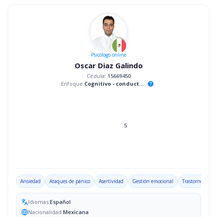
Psicólogo
online
Oscar Diaz Galindo
Cédula:
15669450
Enfoque:
Cognitivo - conductual
help
5
Ansiedad
Ataques de pánico
Asertividad
Gestión emocional
Trastorno por d
Idiomas:
Español
Nacionalidad:
Mexicana