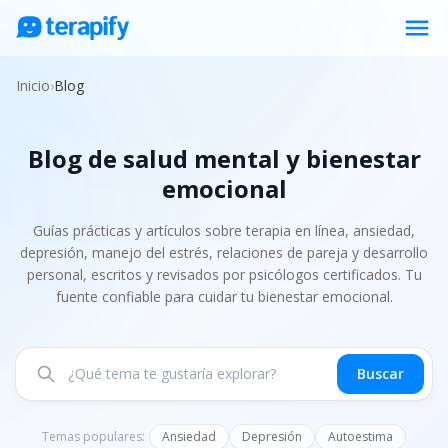
menu
Psicólogos en línea
Inicio
›
Blog
Precios
Blog de salud mental y bienestar
Opiniones
emocional
Empresas
Preguntas frecuentes
Guías prácticas y artículos sobre terapia en línea, ansiedad,
depresión, manejo del estrés, relaciones de pareja y desarrollo
Blog
personal, escritos y revisados por psicólogos certificados. Tu
fuente confiable para cuidar tu bienestar emocional.
Trabaja con nosotros
Buscar
Temas populares:
Ansiedad
Depresión
Autoestima