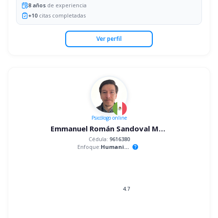
8
años
de experiencia
+
10
citas completadas
Ver perfil
Psicólogo
online
Emmanuel Román Sandoval Mandujano
Cédula:
9616380
Enfoque:
Humanista
help
4.7