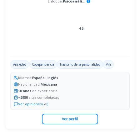
Enfoque:
Psicoanálisis
help
4.6
Ansiedad
Codependencia
Trastorno de la personalidad
Vih
Idiomas:
Español, Inglés
Nacionalidad:
Mexicana
10
años
de experiencia
+
2950
citas completadas
Ver opiniones (
28
)
Ver perfil