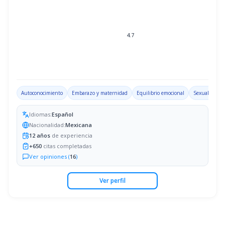
4.7
Autoconocimiento
Embarazo y maternidad
Equilibrio emocional
Sexualidad
Idiomas:
Español
Nacionalidad:
Mexicana
12
años
de experiencia
+
650
citas completadas
Ver opiniones (
16
)
Ver perfil