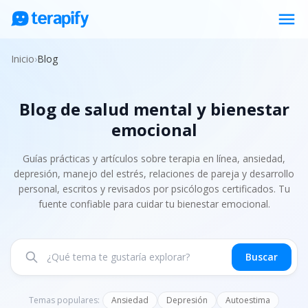
menu
Psicólogos en línea
Inicio
›
Blog
Precios
Blog de salud mental y bienestar
Opiniones
emocional
Empresas
Preguntas frecuentes
Guías prácticas y artículos sobre terapia en línea, ansiedad,
depresión, manejo del estrés, relaciones de pareja y desarrollo
Blog
personal, escritos y revisados por psicólogos certificados. Tu
fuente confiable para cuidar tu bienestar emocional.
Trabaja con nosotros
Buscar
Temas populares:
Ansiedad
Depresión
Autoestima