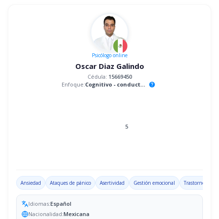
Psicólogo
online
Oscar Diaz Galindo
Cédula:
15669450
Enfoque:
Cognitivo - conductual
help
5
Ansiedad
Ataques de pánico
Asertividad
Gestión emocional
Trastorno por d
Idiomas:
Español
Nacionalidad:
Mexicana