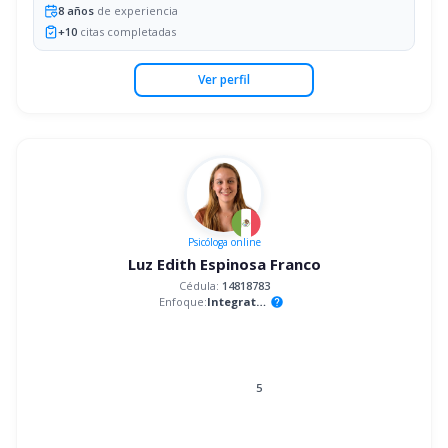
8
años
de experiencia
+
10
citas completadas
Ver perfil
Psicóloga
online
Luz Edith Espinosa Franco
Cédula:
14818783
Enfoque:
Integrativo
help
5