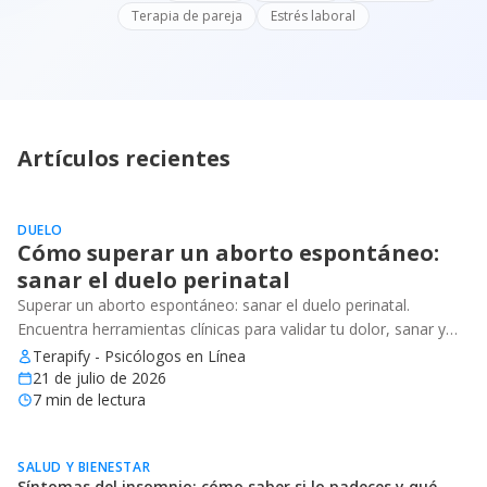
Terapia de pareja
Estrés laboral
Artículos recientes
DUELO
Cómo superar un aborto espontáneo:
sanar el duelo perinatal
Superar un aborto espontáneo: sanar el duelo perinatal.
Encuentra herramientas clínicas para validar tu dolor, sanar y
recuperar tu bienestar emocional.
Terapify - Psicólogos en Línea
21 de julio de 2026
7
min de lectura
SALUD Y BIENESTAR
Síntomas del insomnio: cómo saber si lo padeces y qué