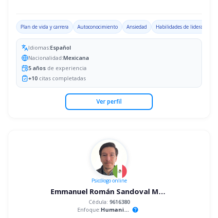
Plan de vida y carrera
Autoconocimiento
Ansiedad
Habilidades de liderazgo
Idiomas:
Español
Nacionalidad:
Mexicana
5
años
de experiencia
+
10
citas completadas
Ver perfil
Psicólogo
online
Emmanuel Román Sandoval Mandujano
Cédula:
9616380
Enfoque:
Humanista
help