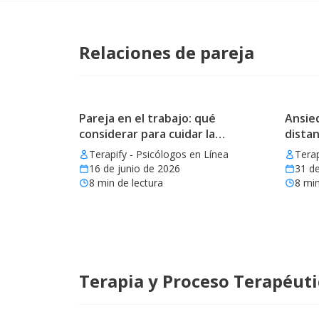
Relaciones de pareja
Pareja en el trabajo: qué
Ansied
considerar para cuidar la
distan
relación
Terapify - Psicólogos en Línea
Terap
16 de junio de 2026
31 d
8
min de lectura
8
min
Terapia y Proceso Terapéut