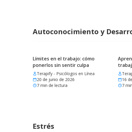
Autoconocimiento y Desarro
Límites en el trabajo: cómo
Aprend
ponerlos sin sentir culpa
trabaj
Terapify - Psicólogos en Línea
Terap
20 de junio de 2026
16 de
7
min de lectura
7
min
Estrés