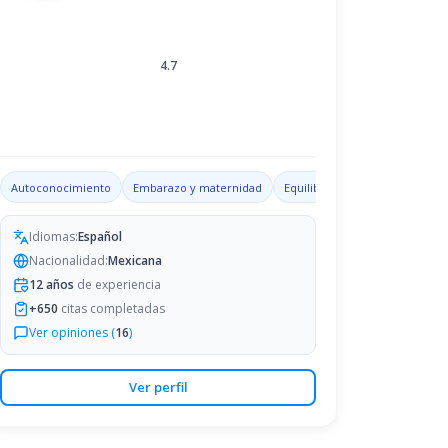
4.7
ades de liderazgo
Autoconocimiento
Depresión
Embarazo y maternidad
Equilibrio emocional
Sexua
Idiomas:
Español
Nacionalidad:
Mexicana
12
años
de experiencia
+
650
citas completadas
Ver opiniones (
16
)
Ver perfil