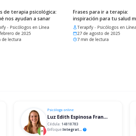
de terapia psicológica:
Frases para ir a terapia:
ué nos ayudan a sanar
inspiración para tu salud 
ify - Psicólogos en Línea
Terapify - Psicólogos en Líne
febrero de 2025
27 de agosto de 2025
 de lectura
7
min de lectura
Psicóloga
online
Luz Edith Espinosa Franco
Cédula:
14818783
Enfoque:
Integrativo
help