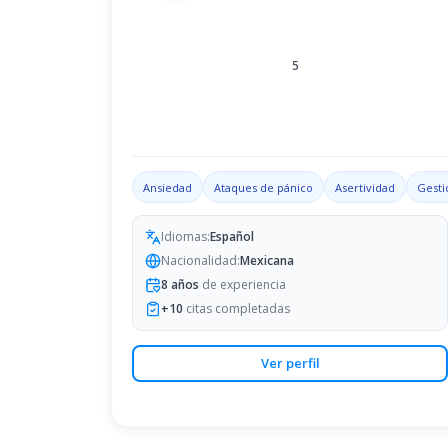
5
Ansiedad
Ataques de pánico
Asertividad
Gesti
Idiomas:
Español
Nacionalidad:
Mexicana
8
años
de experiencia
+
10
citas completadas
Ver perfil