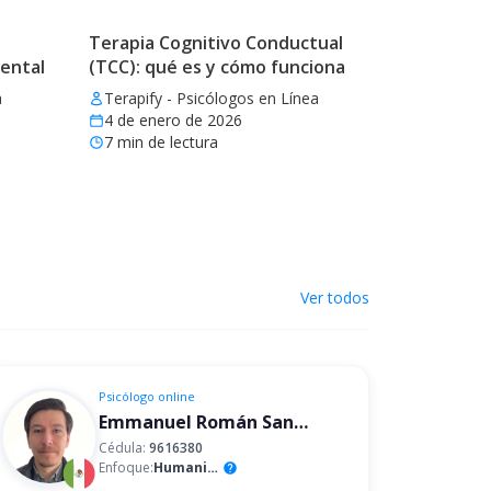
Terapia Cognitivo Conductual
mental
(TCC): qué es y cómo funciona
a
Terapify - Psicólogos en Línea
4 de enero de 2026
7
min de lectura
Ver todos
Psicólogo
online
Emmanuel Román Sandoval Mandujano
Cédula:
9616380
Enfoque:
Humanista
help