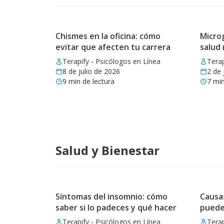
Chismes en la oficina: cómo
Microg
evitar que afecten tu carrera
salud
Terapify - Psicólogos en Línea
Terap
8 de julio de 2026
2 de 
9
min de lectura
7
min
Salud y Bienestar
Síntomas del insomnio: cómo
Causas
saber si lo padeces y qué hacer
puede
Terapify - Psicólogos en Línea
Terap