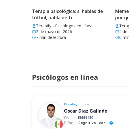
Terapia psicológica: si hablas de
Memes 
fútbol, habla de ti
por q
Terapify - Psicólogos en Línea
Terap
2 de mayo de 2026
4 de 
7
min de lectura
6
min
Psicólogos en línea
Psicólogo
online
Oscar Diaz Galindo
Cédula:
15669450
Enfoque:
Cognitivo - conductual
help