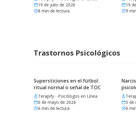
19 de julio de 2026
19 de
8
min de lectura
9
min
Trastornos Psicológicos
Supersticiones en el fútbol:
Narcis
ritual normal o señal de TOC
psicol
Terapify - Psicólogos en Línea
Terap
6 de mayo de 2026
5 de
6
min de lectura
6
min