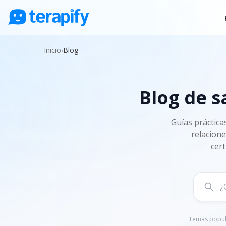
Psicólogos en línea
Inicio
›
Blog
Precios
Opiniones
Blog de s
Empresas
Preguntas frecuentes
Guías práctica
relacione
Blog
cert
Trabaja con nosotros
Temas popul