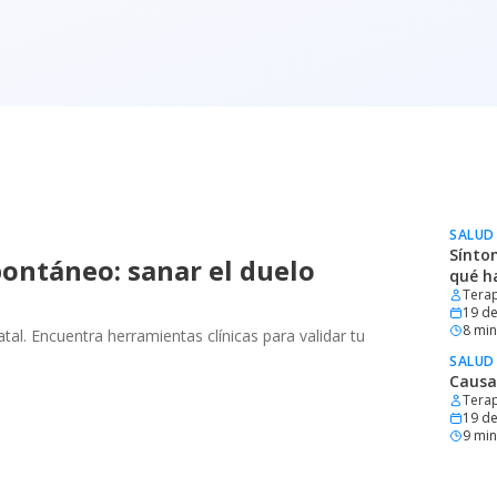
SALUD
Sínto
ontáneo: sanar el duelo
qué h
Terap
19 de
8
min 
al. Encuentra herramientas clínicas para validar tu
SALUD
Causa
Terap
19 de
9
min 