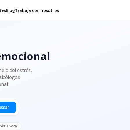
tes
Blog
Trabaja con nosotros
 emocional
ejo del estrés,
psicólogos
onal.
uscar
rés laboral