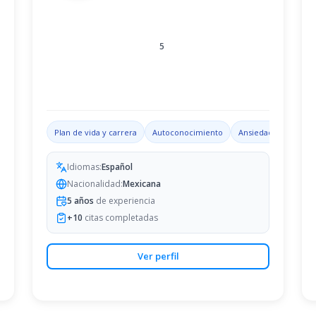
5
ón emocional
Plan de vida y carrera
Trastorno por déficit de atención con hiperactividad
Autoconocimiento
Ansiedad
Habilid
Idiomas:
Español
Nacionalidad:
Mexicana
5
años
de experiencia
+
10
citas completadas
Ver perfil