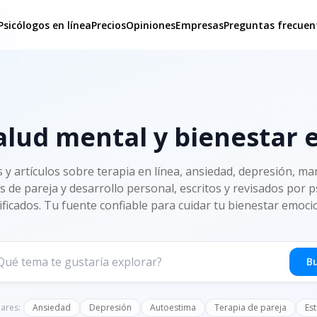
Psicólogos en línea
Precios
Opiniones
Empresas
Preguntas frecuen
alud mental y bienestar
s y artículos sobre terapia en línea, ansiedad, depresión, man
s de pareja y desarrollo personal, escritos y revisados por 
ificados. Tu fuente confiable para cuidar tu bienestar emoci
B
ares:
Ansiedad
Depresión
Autoestima
Terapia de pareja
Est