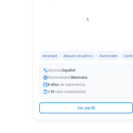
5
Ansiedad
Ataques de pánico
Asertividad
Gesti
Idiomas:
Español
Nacionalidad:
Mexicana
8
años
de experiencia
+
10
citas completadas
Ver perfil