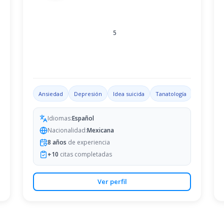
5
ón emocional
Ansiedad
Trastorno por déficit de atención con hiperactividad
Depresión
Idea suicida
Tanatología
Problemas
Idiomas:
Español
Nacionalidad:
Mexicana
8
años
de experiencia
+
10
citas completadas
Ver perfil