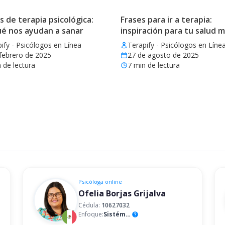
de terapia psicológica:
Frases para ir a terapia:
ué nos ayudan a sanar
inspiración para tu salud 
ify - Psicólogos en Línea
Terapify - Psicólogos en Líne
febrero de 2025
27 de agosto de 2025
 de lectura
7
min de lectura
Psicóloga
online
Ofelia Borjas Grijalva
Cédula:
10627032
Enfoque:
Sistémico
help