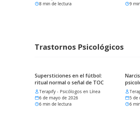
8
min de lectura
9
min
Trastornos Psicológicos
Supersticiones en el fútbol:
Narcis
ritual normal o señal de TOC
psicol
Terapify - Psicólogos en Línea
Terap
6 de mayo de 2026
5 de
6
min de lectura
6
min