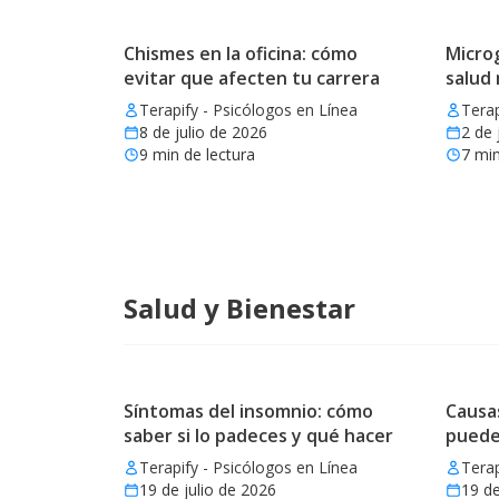
Chismes en la oficina: cómo
Microg
evitar que afecten tu carrera
salud
Terapify - Psicólogos en Línea
Terap
8 de julio de 2026
2 de 
9
min de lectura
7
min
Salud y Bienestar
Síntomas del insomnio: cómo
Causas
saber si lo padeces y qué hacer
puede
Terapify - Psicólogos en Línea
Terap
19 de julio de 2026
19 de