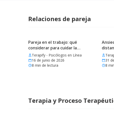
Relaciones de pareja
Pareja en el trabajo: qué
Ansied
considerar para cuidar la
distan
relación
Terapify - Psicólogos en Línea
Terap
16 de junio de 2026
31 d
8
min de lectura
8
min
Terapia y Proceso Terapéut