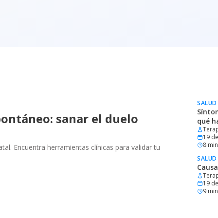
SALUD
Sínto
ontáneo: sanar el duelo
qué h
Terap
19 de
8
min 
al. Encuentra herramientas clínicas para validar tu
SALUD
Causa
Terap
19 de
9
min 