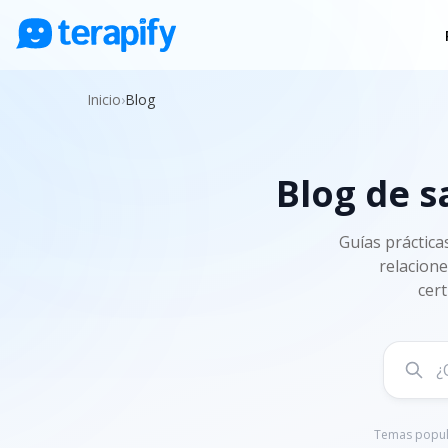
Psicólogos en línea
Inicio
›
Blog
Precios
Opiniones
Blog de s
Empresas
Preguntas frecuentes
Guías práctica
relacione
Blog
cert
Trabaja con nosotros
Temas popul