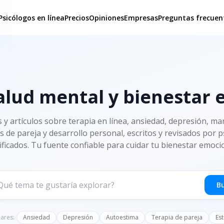
Psicólogos en línea
Precios
Opiniones
Empresas
Preguntas frecuen
alud mental y bienestar
s y artículos sobre terapia en línea, ansiedad, depresión, man
s de pareja y desarrollo personal, escritos y revisados por 
ificados. Tu fuente confiable para cuidar tu bienestar emoci
B
ares:
Ansiedad
Depresión
Autoestima
Terapia de pareja
Est