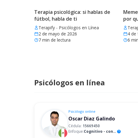
Terapia psicológica: si hablas de
Memes 
fútbol, habla de ti
por q
Terapify - Psicólogos en Línea
Terap
2 de mayo de 2026
4 de 
7
min de lectura
6
min
Psicólogos en línea
Psicólogo
online
Oscar Diaz Galindo
Cédula:
15669450
Enfoque:
Cognitivo - conductual
help