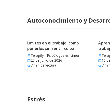
Autoconocimiento y Desarro
Límites en el trabajo: cómo
Aprend
ponerlos sin sentir culpa
trabaj
Terapify - Psicólogos en Línea
Terap
20 de junio de 2026
16 de
7
min de lectura
7
min
Estrés