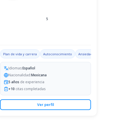
5
 familiares
Plan de vida y carrera
Autoconocimiento
Ansiedad
Habilidades de lide
Idiomas:
Español
Nacionalidad:
Mexicana
5
años
de experiencia
+
10
citas completadas
Ver perfil