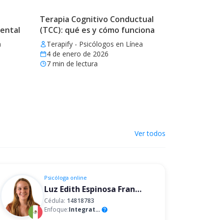
Terapia Cognitivo Conductual
mental
(TCC): qué es y cómo funciona
a
Terapify - Psicólogos en Línea
4 de enero de 2026
7
min de lectura
Ver todos
Psicóloga
online
Luz Edith Espinosa Franco
Cédula:
14818783
Enfoque:
Integrativo
help