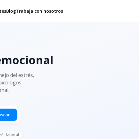
tes
Blog
Trabaja con nosotros
 emocional
ejo del estrés,
psicólogos
onal.
uscar
rés laboral