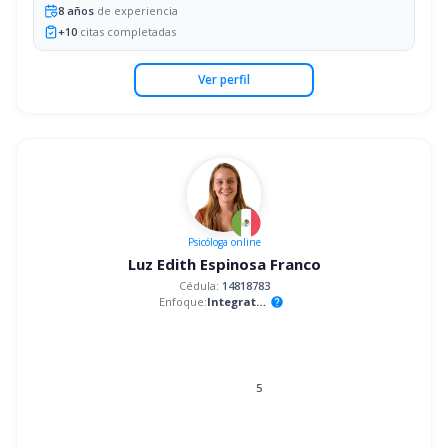
8
años
de experiencia
+
10
citas completadas
Ver perfil
Psicóloga
online
Luz Edith Espinosa Franco
Cédula:
14818783
Enfoque:
Integrativo
help
5