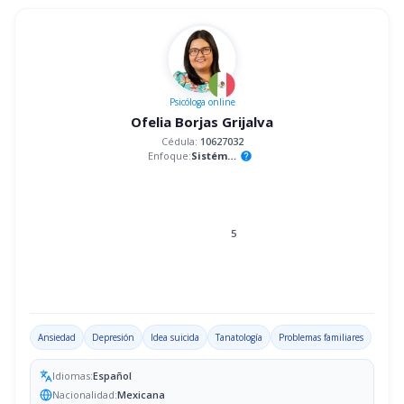
Psicóloga
online
Ofelia Borjas Grijalva
Cédula:
10627032
Enfoque:
Sistémico
help
5
Ansiedad
Depresión
Idea suicida
Tanatología
Problemas familiares
Idiomas:
Español
Nacionalidad:
Mexicana