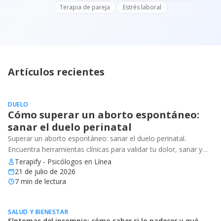
Terapia de pareja
Estrés laboral
Artículos recientes
DUELO
Cómo superar un aborto espontáneo:
sanar el duelo perinatal
Superar un aborto espontáneo: sanar el duelo perinatal.
Encuentra herramientas clínicas para validar tu dolor, sanar y
recuperar tu bienestar emocional.
Terapify - Psicólogos en Línea
21 de julio de 2026
7
min de lectura
SALUD Y BIENESTAR
Síntomas del insomnio: cómo saber si lo padeces y qué