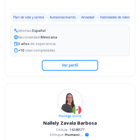
Plan de vida y carrera
Autoconocimiento
Ansiedad
Habilidades de liderazgo
Idiomas:
Español
Nacionalidad:
Mexicana
5
años
de experiencia
+
10
citas completadas
Ver perfil
Psicóloga
online
Nallely Zavala Barbosa
Cédula:
14248577
Enfoque:
Humanista
help