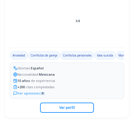
4.8
Ansiedad
Conflictos de pareja
Conflictos personales
Idea suicida
Manejo de 
Idiomas:
Español
Nacionalidad:
Mexicana
10
años
de experiencia
+
200
citas completadas
Ver opiniones (
8
)
Ver perfil