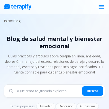
menu
Psicólogos en línea
Inicio
›
Blog
Precios
Blog de salud mental y bienestar
Opiniones
emocional
Empresas
Preguntas frecuentes
Guías prácticas y artículos sobre terapia en línea, ansiedad,
depresión, manejo del estrés, relaciones de pareja y desarrollo
Blog
personal, escritos y revisados por psicólogos certificados. Tu
fuente confiable para cuidar tu bienestar emocional.
Trabaja con nosotros
Buscar
Temas populares:
Ansiedad
Depresión
Autoestima