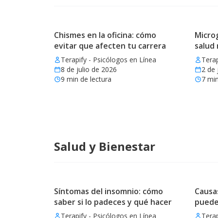
Chismes en la oficina: cómo
Microg
evitar que afecten tu carrera
salud
Terapify - Psicólogos en Línea
Terap
8 de julio de 2026
2 de 
9
min de lectura
7
min
Salud y Bienestar
Síntomas del insomnio: cómo
Causas
saber si lo padeces y qué hacer
puede
Terapify - Psicólogos en Línea
Terap