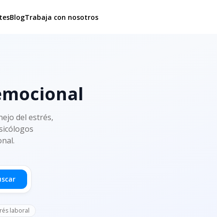
tes
Blog
Trabaja con nosotros
 emocional
ejo del estrés,
psicólogos
onal.
uscar
rés laboral