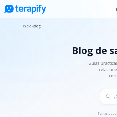
Psicólogos en línea
Inicio
›
Blog
Precios
Opiniones
Blog de s
Empresas
Preguntas frecuentes
Guías práctica
relacione
Blog
cert
Trabaja con nosotros
Temas popul