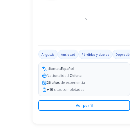
5
Angustia
Ansiedad
Pérdidas y duelos
Depresió
Idiomas:
Español
Nacionalidad:
Chilena
26
años
de experiencia
+
10
citas completadas
Ver perfil