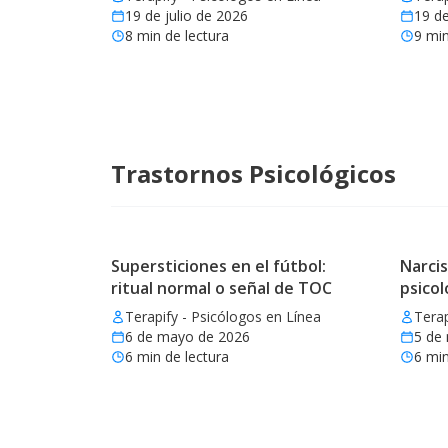
19 de julio de 2026
19 de
8
min de lectura
9
min
Trastornos Psicológicos
Supersticiones en el fútbol:
Narcis
ritual normal o señal de TOC
psicol
Terapify - Psicólogos en Línea
Terap
6 de mayo de 2026
5 de
6
min de lectura
6
min