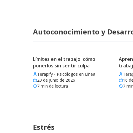
Autoconocimiento y Desarro
Límites en el trabajo: cómo
Aprend
ponerlos sin sentir culpa
trabaj
Terapify - Psicólogos en Línea
Terap
20 de junio de 2026
16 de
7
min de lectura
7
min
Estrés