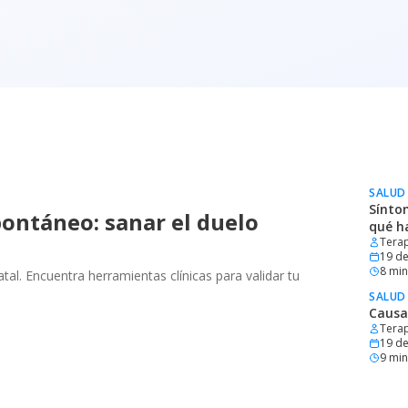
SALUD
Sínto
ontáneo: sanar el duelo
qué h
Terap
19 de
8
min 
al. Encuentra herramientas clínicas para validar tu
SALUD
Causa
Terap
19 de
9
min 