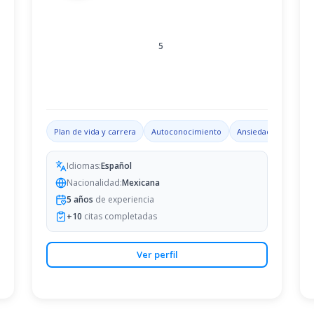
5
n
Conflictos de pareja
Plan de vida y carrera
Autoconocimiento
Ansiedad
Habilid
Idiomas:
Español
Nacionalidad:
Mexicana
5
años
de experiencia
+
10
citas completadas
Ver perfil