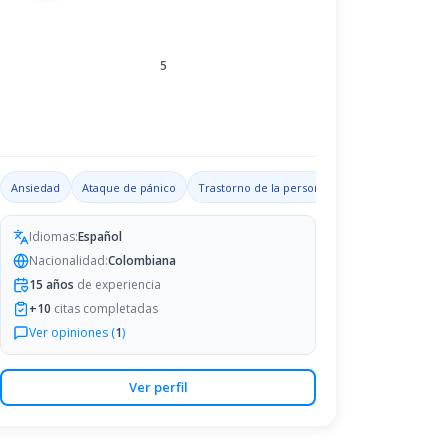
5
ades de liderazgo
Ansiedad
Ataque de pánico
Depresión
Trastorno de la personalidad
Trastorno ob
Idiomas:
Español
Nacionalidad:
Colombiana
15
años
de experiencia
+
10
citas completadas
Ver opiniones (
1
)
Ver perfil