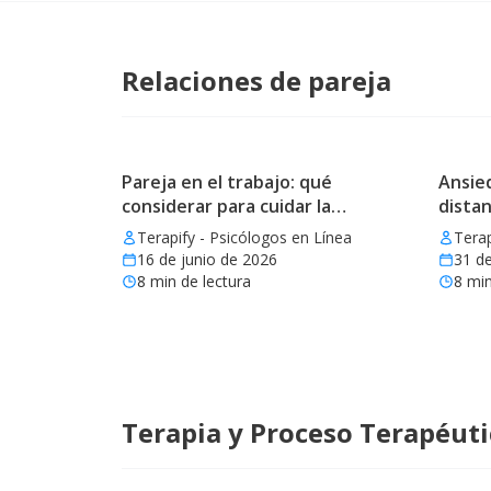
Relaciones de pareja
Pareja en el trabajo: qué
Ansied
considerar para cuidar la
distan
relación
Terapify - Psicólogos en Línea
Terap
16 de junio de 2026
31 d
8
min de lectura
8
min
Terapia y Proceso Terapéut