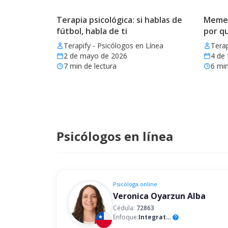
Terapia psicológica: si hablas de
Memes 
fútbol, habla de ti
por q
Terapify - Psicólogos en Línea
Terap
2 de mayo de 2026
4 de 
7
min de lectura
6
min
Psicólogos en línea
Psicóloga
online
Veronica Oyarzun Alba
Cédula:
72863
Enfoque:
Integrativo
help