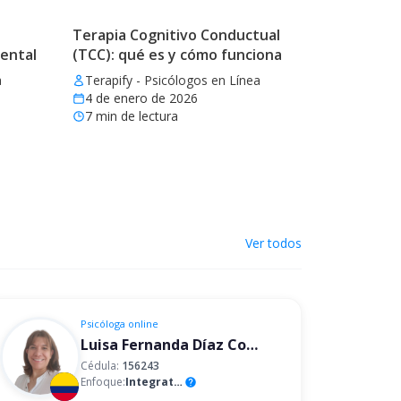
Terapia Cognitivo Conductual
mental
(TCC): qué es y cómo funciona
a
Terapify - Psicólogos en Línea
4 de enero de 2026
7
min de lectura
Ver todos
Psicóloga
online
Luisa Fernanda Díaz Correa
Cédula:
156243
Enfoque:
Integrativo
help