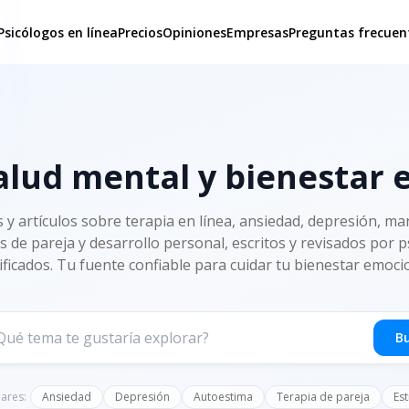
Psicólogos en línea
Precios
Opiniones
Empresas
Preguntas frecuen
alud mental y bienestar
s y artículos sobre terapia en línea, ansiedad, depresión, man
s de pareja y desarrollo personal, escritos y revisados por 
ificados. Tu fuente confiable para cuidar tu bienestar emoci
B
ares:
Ansiedad
Depresión
Autoestima
Terapia de pareja
Est