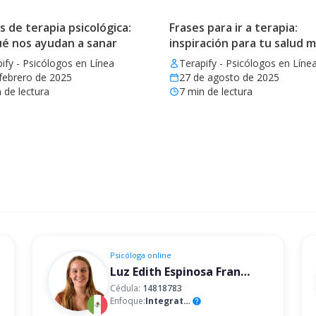
de terapia psicológica:
Frases para ir a terapia:
ué nos ayudan a sanar
inspiración para tu salud 
ify - Psicólogos en Línea
Terapify - Psicólogos en Líne
febrero de 2025
27 de agosto de 2025
 de lectura
7
min de lectura
Psicóloga
online
Luz Edith Espinosa Franco
Cédula:
14818783
Enfoque:
Integrativo
help