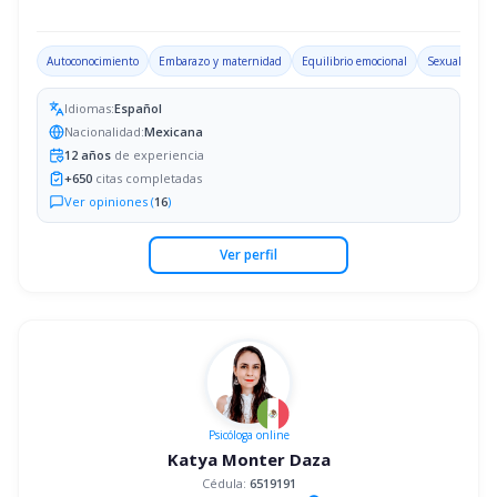
Autoconocimiento
Embarazo y maternidad
Equilibrio emocional
Sexualidad
Idiomas:
Español
Nacionalidad:
Mexicana
12
años
de experiencia
+
650
citas completadas
Ver opiniones (
16
)
Ver perfil
Psicóloga
online
Katya Monter Daza
Cédula:
6519191