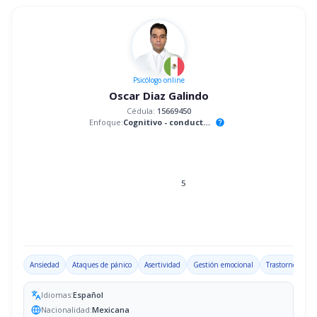
Psicólogo
online
Oscar Diaz Galindo
Cédula:
15669450
Enfoque:
Cognitivo - conductual
help
5
Ansiedad
Ataques de pánico
Asertividad
Gestión emocional
Trastorno por d
Idiomas:
Español
Nacionalidad:
Mexicana