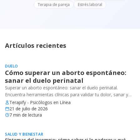
Terapia de pareja
Estrés laboral
Artículos recientes
DUELO
Cómo superar un aborto espontáneo:
sanar el duelo perinatal
Superar un aborto espontáneo: sanar el duelo perinatal.
Encuentra herramientas clínicas para validar tu dolor, sanar y
recuperar tu bienestar emocional.
Terapify - Psicólogos en Línea
21 de julio de 2026
7
min de lectura
SALUD Y BIENESTAR
Síntomas del insomnio: cómo saber si lo padeces y qué