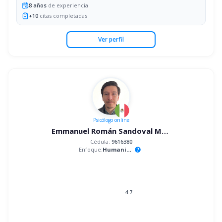
8
años
de experiencia
+
10
citas completadas
Ver perfil
Psicólogo
online
Emmanuel Román Sandoval Mandujano
Cédula:
9616380
Enfoque:
Humanista
help
4.7