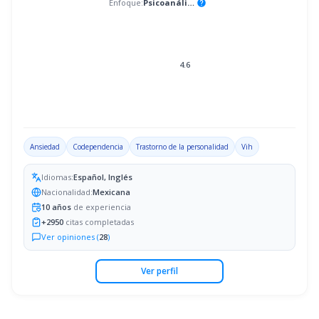
Enfoque:
Psicoanálisis
help
4.6
Ansiedad
Codependencia
Trastorno de la personalidad
Vih
Idiomas:
Español, Inglés
Nacionalidad:
Mexicana
10
años
de experiencia
+
2950
citas completadas
Ver opiniones (
28
)
Ver perfil