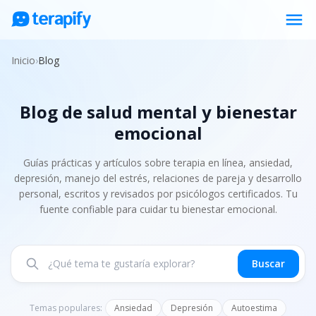
menu
Psicólogos en línea
Inicio
›
Blog
Precios
Blog de salud mental y bienestar
Opiniones
emocional
Empresas
Preguntas frecuentes
Guías prácticas y artículos sobre terapia en línea, ansiedad,
depresión, manejo del estrés, relaciones de pareja y desarrollo
Blog
personal, escritos y revisados por psicólogos certificados. Tu
fuente confiable para cuidar tu bienestar emocional.
Trabaja con nosotros
Buscar
Temas populares:
Ansiedad
Depresión
Autoestima