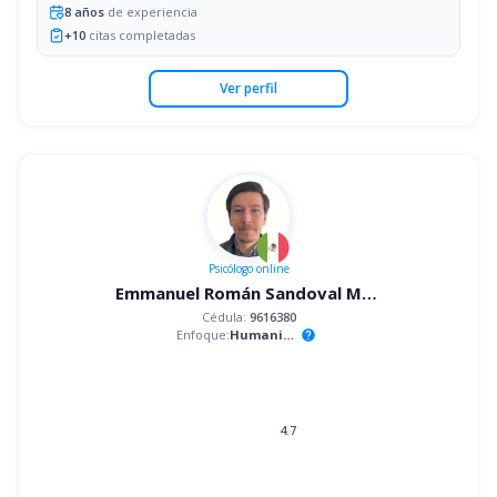
8
años
de experiencia
+
10
citas completadas
Ver perfil
Psicólogo
online
Emmanuel Román Sandoval Mandujano
Cédula:
9616380
Enfoque:
Humanista
help
4.7