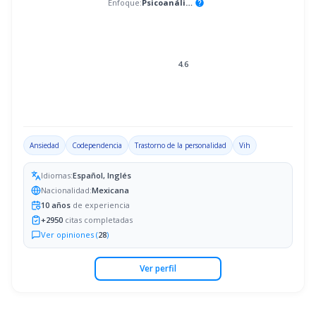
Enfoque:
Psicoanálisis
help
4.6
Ansiedad
Codependencia
Trastorno de la personalidad
Vih
Idiomas:
Español, Inglés
Nacionalidad:
Mexicana
10
años
de experiencia
+
2950
citas completadas
Ver opiniones (
28
)
Ver perfil