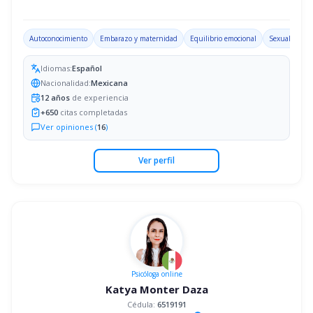
Autoconocimiento
Embarazo y maternidad
Equilibrio emocional
Sexualidad
Idiomas:
Español
Nacionalidad:
Mexicana
12
años
de experiencia
+
650
citas completadas
Ver opiniones (
16
)
Ver perfil
Psicóloga
online
Katya Monter Daza
Cédula:
6519191