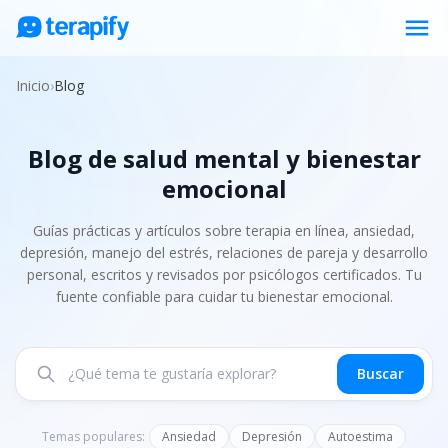
menu
Psicólogos en línea
Inicio
›
Blog
Precios
Blog de salud mental y bienestar
Opiniones
emocional
Empresas
Preguntas frecuentes
Guías prácticas y artículos sobre terapia en línea, ansiedad,
depresión, manejo del estrés, relaciones de pareja y desarrollo
Blog
personal, escritos y revisados por psicólogos certificados. Tu
fuente confiable para cuidar tu bienestar emocional.
Trabaja con nosotros
Buscar
Temas populares:
Ansiedad
Depresión
Autoestima