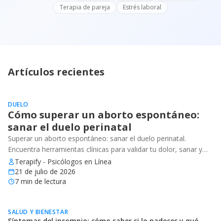
Terapia de pareja
Estrés laboral
Artículos recientes
DUELO
Cómo superar un aborto espontáneo:
sanar el duelo perinatal
Superar un aborto espontáneo: sanar el duelo perinatal.
Encuentra herramientas clínicas para validar tu dolor, sanar y
recuperar tu bienestar emocional.
Terapify - Psicólogos en Línea
21 de julio de 2026
7
min de lectura
SALUD Y BIENESTAR
Síntomas del insomnio: cómo saber si lo padeces y qué