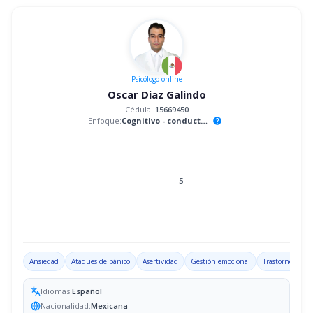
Psicólogo
online
Oscar Diaz Galindo
Cédula:
15669450
Enfoque:
Cognitivo - conductual
help
5
Ansiedad
Ataques de pánico
Asertividad
Gestión emocional
Trastorno por d
Idiomas:
Español
Nacionalidad:
Mexicana