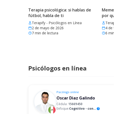
Terapia psicológica: si hablas de
Memes 
fútbol, habla de ti
por q
Terapify - Psicólogos en Línea
Terap
2 de mayo de 2026
4 de 
7
min de lectura
6
min
Psicólogos en línea
Psicólogo
online
Oscar Diaz Galindo
Cédula:
15669450
Enfoque:
Cognitivo - conductual
help