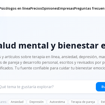
Psicólogos en línea
Precios
Opiniones
Empresas
Preguntas frecuen
alud mental y bienestar
s y artículos sobre terapia en línea, ansiedad, depresión, man
s de pareja y desarrollo personal, escritos y revisados por 
ificados. Tu fuente confiable para cuidar tu bienestar emoci
B
ares:
Ansiedad
Depresión
Autoestima
Terapia de pareja
Est