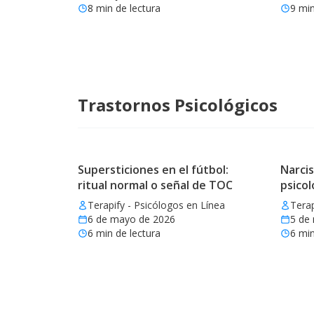
8
min de lectura
9
min
Trastornos Psicológicos
Supersticiones en el fútbol:
Narcis
ritual normal o señal de TOC
psicol
Terapify - Psicólogos en Línea
Terap
6 de mayo de 2026
5 de
6
min de lectura
6
min