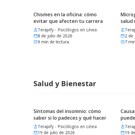
Chismes en la oficina: cómo
Microg
evitar que afecten tu carrera
salud
Terapify - Psicólogos en Línea
Terap
8 de julio de 2026
2 de 
9
min de lectura
7
min
Salud y Bienestar
Síntomas del insomnio: cómo
Causas
saber si lo padeces y qué hacer
puede
Terapify - Psicólogos en Línea
Terap
19 de julio de 2026
19 de