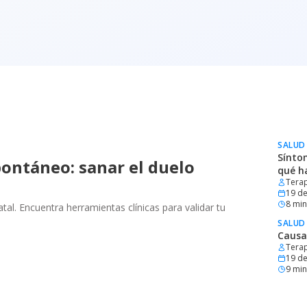
SALUD
Sínto
ontáneo: sanar el duelo
qué h
Terap
19 de
8
min 
al. Encuentra herramientas clínicas para validar tu
SALUD
Causa
Terap
19 de
9
min 