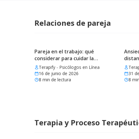
Relaciones de pareja
Pareja en el trabajo: qué
Ansied
considerar para cuidar la
distan
relación
Terapify - Psicólogos en Línea
Terap
16 de junio de 2026
31 d
8
min de lectura
8
min
Terapia y Proceso Terapéut