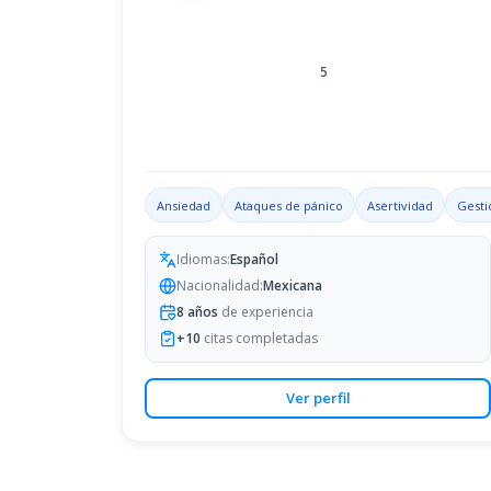
5
Ansiedad
Ataques de pánico
Asertividad
Gesti
Idiomas:
Español
Nacionalidad:
Mexicana
8
años
de experiencia
+
10
citas completadas
Ver perfil