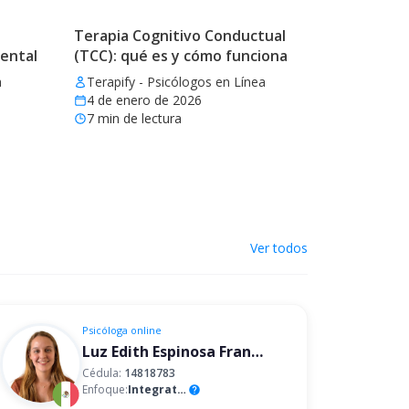
Terapia Cognitivo Conductual
mental
(TCC): qué es y cómo funciona
a
Terapify - Psicólogos en Línea
4 de enero de 2026
7
min de lectura
Ver todos
Psicóloga
online
Luz Edith Espinosa Franco
Cédula:
14818783
Enfoque:
Integrativo
help