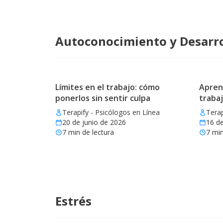
Autoconocimiento y Desarro
Límites en el trabajo: cómo
Aprend
ponerlos sin sentir culpa
trabaj
Terapify - Psicólogos en Línea
Terap
20 de junio de 2026
16 de
7
min de lectura
7
min
Estrés