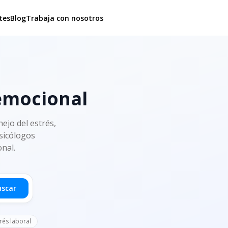
tes
Blog
Trabaja con nosotros
 emocional
ejo del estrés,
psicólogos
onal.
uscar
rés laboral