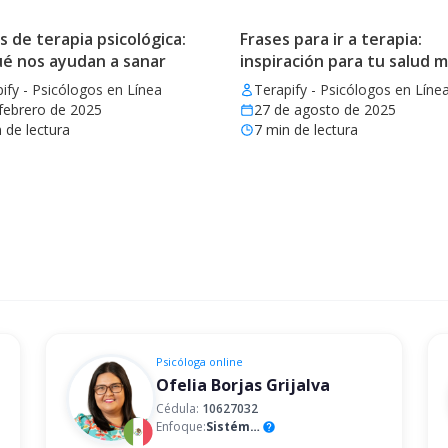
de terapia psicológica:
Frases para ir a terapia:
ué nos ayudan a sanar
inspiración para tu salud 
ify - Psicólogos en Línea
Terapify - Psicólogos en Líne
febrero de 2025
27 de agosto de 2025
 de lectura
7
min de lectura
Psicóloga
online
Ofelia Borjas Grijalva
Cédula:
10627032
Enfoque:
Sistémico
help