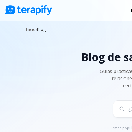
Psicólogos en línea
Inicio
›
Blog
Precios
Opiniones
Blog de s
Empresas
Preguntas frecuentes
Guías práctica
relacione
Blog
cert
Trabaja con nosotros
Temas popul