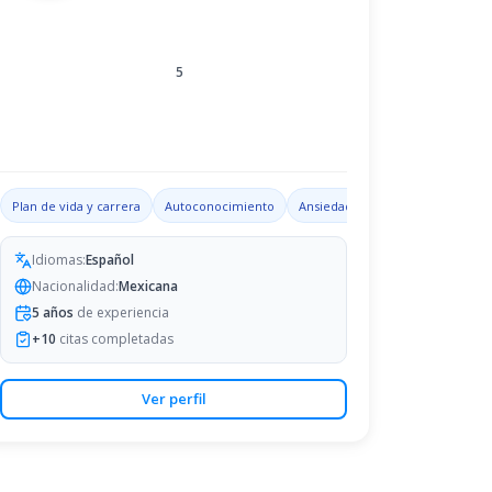
5
 familiares
Plan de vida y carrera
Autoconocimiento
Ansiedad
Habilidades de lide
Idiomas:
Español
Nacionalidad:
Mexicana
5
años
de experiencia
+
10
citas completadas
Ver perfil