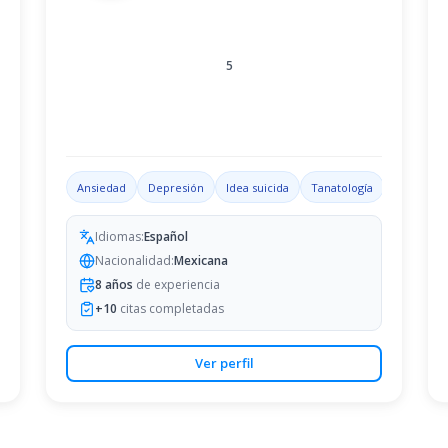
5
ón emocional
Ansiedad
Trastorno por déficit de atención con hiperactividad
Depresión
Idea suicida
Tanatología
Problemas
Idiomas:
Español
Nacionalidad:
Mexicana
8
años
de experiencia
+
10
citas completadas
Ver perfil