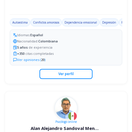
Autoestima
Conflictos amorosos
Dependencia emocional
Depresión
Problem
Idiomas:
Español
Nacionalidad:
Colombiana
5
años
de experiencia
+
350
citas completadas
Ver opiniones (
20
)
Ver perfil
Psicólogo
online
Alan Alejandro Sandoval Mendoza