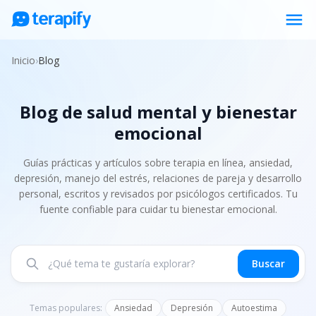
menu
Psicólogos en línea
Inicio
›
Blog
Precios
Blog de salud mental y bienestar
Opiniones
emocional
Empresas
Preguntas frecuentes
Guías prácticas y artículos sobre terapia en línea, ansiedad,
depresión, manejo del estrés, relaciones de pareja y desarrollo
Blog
personal, escritos y revisados por psicólogos certificados. Tu
fuente confiable para cuidar tu bienestar emocional.
Trabaja con nosotros
Buscar
Temas populares:
Ansiedad
Depresión
Autoestima