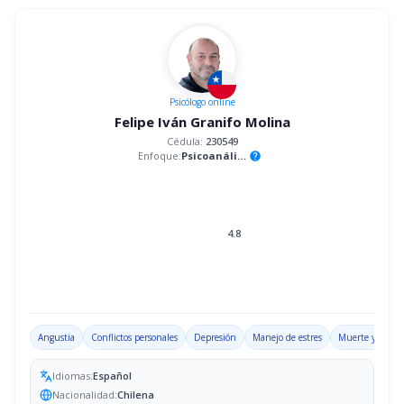
Psicólogo
online
Felipe Iván Granifo Molina
Cédula:
230549
Enfoque:
Psicoanálisis
help
4.8
Angustia
Conflictos personales
Depresión
Manejo de estres
Muerte y luto
Idiomas:
Español
Nacionalidad:
Chilena