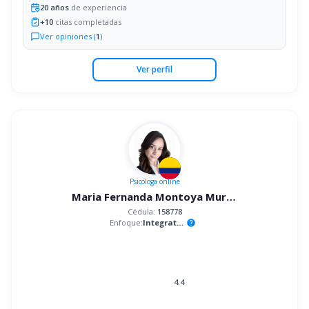
20
años
de experiencia
+
10
citas completadas
Ver opiniones (
1
)
Ver perfil
Psicóloga
online
Maria Fernanda Montoya Murillo
Cédula:
158778
Enfoque:
Integrativo
help
4.4