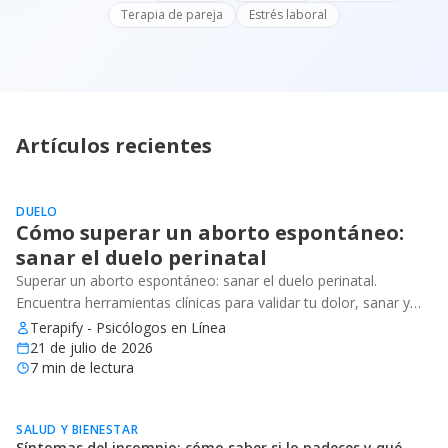
Terapia de pareja
Estrés laboral
Artículos recientes
DUELO
Cómo superar un aborto espontáneo:
sanar el duelo perinatal
Superar un aborto espontáneo: sanar el duelo perinatal.
Encuentra herramientas clínicas para validar tu dolor, sanar y
recuperar tu bienestar emocional.
Terapify - Psicólogos en Línea
21 de julio de 2026
7
min de lectura
SALUD Y BIENESTAR
Síntomas del insomnio: cómo saber si lo padeces y qué