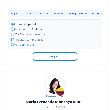
Angustia
Conflictos personales
Depresión
Manejo de estres
Muerte y luto
Idiomas:
Español
Nacionalidad:
Chilena
20
años
de experiencia
+
10
citas completadas
Ver opiniones (
1
)
Ver perfil
Psicóloga
online
Maria Fernanda Montoya Murillo
Cédula:
158778