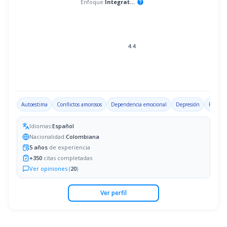
Enfoque:
Integrativo
help
4.4
Autoestima
Conflictos amorosos
Dependencia emocional
Depresión
Problem
Idiomas:
Español
Nacionalidad:
Colombiana
5
años
de experiencia
+
350
citas completadas
Ver opiniones (
20
)
Ver perfil