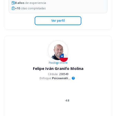
8
años
de experiencia
+
10
citas completadas
Ver perfil
Psicólogo
online
Felipe Iván Granifo Molina
Cédula:
230549
Enfoque:
Psicoanálisis
help
4.8