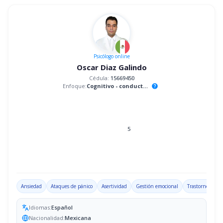
Psicólogo
online
Oscar Diaz Galindo
Cédula:
15669450
Enfoque:
Cognitivo - conductual
help
5
Ansiedad
Ataques de pánico
Asertividad
Gestión emocional
Trastorno por d
Idiomas:
Español
Nacionalidad:
Mexicana