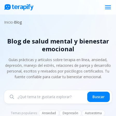
menu
Psicólogos en línea
Inicio
›
Blog
Precios
Blog de salud mental y bienestar
Opiniones
emocional
Empresas
Preguntas frecuentes
Guías prácticas y artículos sobre terapia en línea, ansiedad,
depresión, manejo del estrés, relaciones de pareja y desarrollo
Blog
personal, escritos y revisados por psicólogos certificados. Tu
fuente confiable para cuidar tu bienestar emocional.
Trabaja con nosotros
Buscar
Temas populares:
Ansiedad
Depresión
Autoestima