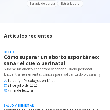
Terapia de pareja
Estrés laboral
Artículos recientes
DUELO
Cómo superar un aborto espontáneo:
sanar el duelo perinatal
Superar un aborto espontáneo: sanar el duelo perinatal.
Encuentra herramientas clínicas para validar tu dolor, sanar y
recuperar tu bienestar emocional.
Terapify - Psicólogos en Línea
21 de julio de 2026
7
min de lectura
SALUD Y BIENESTAR
Síntomas del insomnio: cómo saber si lo padeces y qué