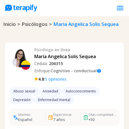
menu
Inicio
>
Psicólogos
>
Maria Angelica Solis Sequea
Psicólogos en línea
Precios
Opiniones
Psicóloga
en línea
Empresas
María Angelica Solis Sequea
Cédula:
206315
Preguntas frecuentes
Enfoque:
Cognitivo - conductual
help
Blog
·
4.8
5
opiniones
Trabaja con nosotros
Abuso sexual
Ansiedad
Autoconocimiento
Depresión
Enfermedad mental
Idiomas
Experiencia
Citas completadas
Español
7
años
+
50