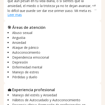
que aún pesan en tu vida diaria, o si sientes que la
ansiedad, el miedo o la tristeza ya no te dejan avanzar, sé
lo difícil que puede ser dar ese primer paso. Mi meta es
Leer mas
acompañarte a procesar esas experiencias y construir
herramientas reales para que puedas recuperar tu
bienestar, tu autoconfianza y la calidad de vida que
🎯 Áreas de atención
mereces. Con 7 años de experiencia, especialización en
Abuso sexual
psicología clínica y maestría en gerencia de la salud, he
Angustia
trabajado con niños, adolescentes y adultos víctimas de
Ansiedad
violencia sexual, intrafamiliar y abandono. Desde el
Ataque de pánico
enfoque cognitivo-conductual, identificaremos juntos los
Autoconocimiento
pensamientos y conductas que generan malestar,
Dependencia emocional
estableceremos objetivos claros y construiremos hábitos
Depresión
de autocuidado que transformen tu día a día de forma
Enfermedad mental
concreta. Agenda tu primera cita hoy, el proceso de
Manejo de estres
sanación comienza con una sola conversación.
Pérdidas y duelo
💼 Experiencia profesional
Manejo del estrés y Ansiedad
Hábitos de Autocuidado y Autoconocimiento
Docencia clínica: Formación de profesionales en