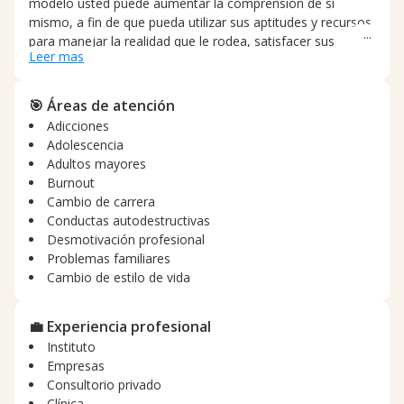
modelo usted puede aumentar la comprensión de sí
mismo, a fin de que pueda utilizar sus aptitudes y recursos
para manejar la realidad que le rodea, satisfacer sus
Leer mas
necesidades afectivas y sociales y resolver las dificultades
con que se encuentra. El objetivo primordial es que usted
pueda tomar sus propias determinaciones con mayor
🎯 Áreas de atención
libertad y conciencia.
Adicciones
Adolescencia
Adultos mayores
Burnout
Cambio de carrera
Conductas autodestructivas
Desmotivación profesional
Problemas familiares
Cambio de estilo de vida
💼 Experiencia profesional
Instituto
Empresas
Consultorio privado
Clínica