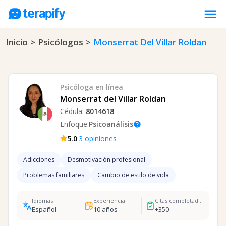
menu
Inicio
>
Psicólogos
>
Monserrat Del Villar Roldan
Psicólogos en línea
Precios
Opiniones
Psicóloga
en línea
Empresas
Monserrat del Villar Roldan
Cédula:
8014618
Preguntas frecuentes
Enfoque:
Psicoanálisis
help
Blog
·
5.0
3
opiniones
Trabaja con nosotros
Adicciones
Desmotivación profesional
Problemas familiares
Cambio de estilo de vida
Idiomas
Experiencia
Citas completadas
Español
10
años
+
350