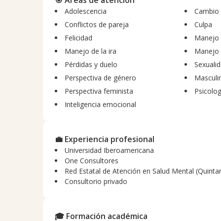
🎯 Áreas de atención
sesión trabajaremos con claridad emocional y un pl
Adolescencia
Cambio d
tu bienestar y tus relaciones. Te invito a agendar t
Conflictos de pareja
Culpa
amplia disponibilidad de horarios.
Felicidad
Manejo 
Manejo de la ira
Manejo d
Pérdidas y duelo
Sexuali
Perspectiva de género
Masculi
Perspectiva feminista
Psicolog
Inteligencia emocional
💼 Experiencia profesional
Universidad Iberoamericana
One Consultores
Red Estatal de Atención en Salud Mental (Quint
Consultorio privado
🎓 Formación académica