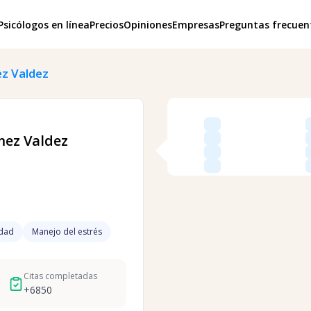
Psicólogos en línea
Precios
Opiniones
Empresas
Preguntas frecuen
z Valdez
ez Valdez
idad
Manejo del estrés
Citas completadas
+
6850