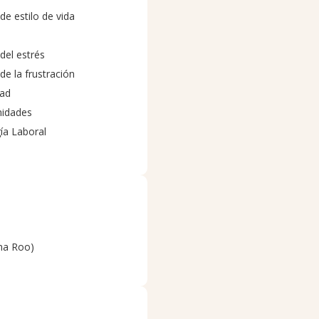
an concreto para fortalecer
e estilo de vida
u primera sesión. Cuento con
del estrés
e la frustración
dad
nidades
ía Laboral
ana Roo)