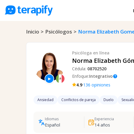
Psicólogos en línea
Inicio
>
Psicólogos
>
Norma Elizabeth Gome
Precios
Opiniones
Psicóloga
en línea
Empresas
Norma Elizabeth Góm
Cédula:
08702520
Preguntas frecuentes
Enfoque:
Integrativo
help
▶
Blog
·
4.9
136
opiniones
Trabaja con nosotros
Ansiedad
Conflictos de pareja
Duelo
Sexual
Idiomas
Experiencia
Español
14
años