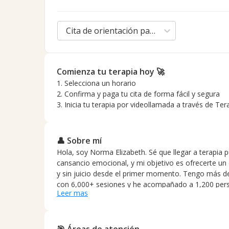
Cita de orientación para padres - 50 min.
Comienza tu terapia hoy 🚀
1. Selecciona un horario
2. Confirma y paga tu cita de forma fácil y segura
3. Inicia tu terapia por videollamada a través de Ter
👤 Sobre mí
Hola, soy Norma Elizabeth. Sé que llegar a terapia 
cansancio emocional, y mi objetivo es ofrecerte un
y sin juicio desde el primer momento. Tengo más de
con 6,000+ sesiones y he acompañado a 1,200 per
Leer mas
terapia individual y de pareja. Trabajo desde un enf
personalizado, adaptado a tu historia y necesidad
temas como ansiedad, estrés, duelo, conflictos de p
orientación para madres y padres, adolescencia y vi