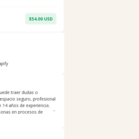
$54.00 USD
apify
puede traer dudas o
 espacio seguro, profesional
 14 años de experiencia,
sonas en procesos de
oque integrativo y
es. Puedo acompañarte en
areja, sexualidad,
da laboral. Desde la primera