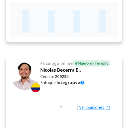
Psicólogo
online
Nuevo en Terapify
Nicolas Becerra Ballen
Cédula:
209235
Enfoque:
Integrativo
help
|
Ver opiniones (
1
)
5