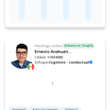
Psicólogo
online
Nuevo en Terapify
Ernesto Anahuati Manrique
Cédula:
11834080
Enfoque:
Cognitivo - conductual
help
5
Ansiedad
Autoconocimiento
Violencia