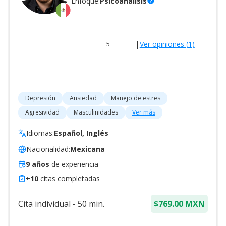
Enfoque:
Psicoanálisis
help
|
Ver opiniones (
1
)
5
Depresión
Ansiedad
Manejo de estres
Agresividad
Masculinidades
Ver más
Idiomas:
Español, Inglés
Nacionalidad:
Mexicana
9
años
de experiencia
+
10
citas completadas
Cita individual
-
50
min.
$769.00 MXN