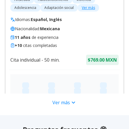
Adolescencia
Adaptación social
Ver más
Idiomas:
Español, Inglés
Nacionalidad:
Mexicana
11
años
de experiencia
+
10
citas completadas
Cita individual
-
50
min.
$769.00 MXN
expand_more
Ver más