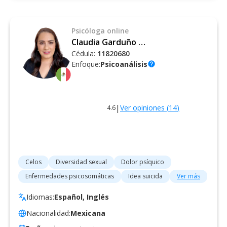
Psicóloga
online
Claudia Garduño Pineda
Cédula:
11820680
Enfoque:
Psicoanálisis
help
|
Ver opiniones (
14
)
4.6
Celos
Diversidad sexual
Dolor psíquico
Enfermedades psicosomáticas
Idea suicida
Ver más
Idiomas:
Español, Inglés
Nacionalidad:
Mexicana