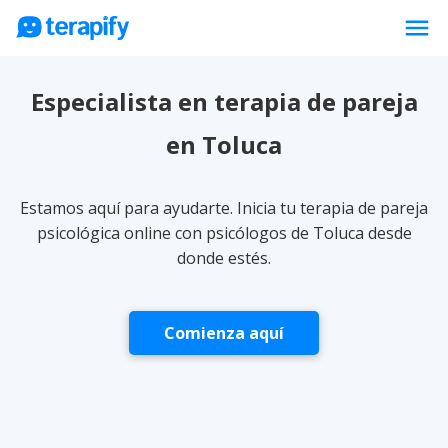
menu
Psicólogos en línea
Especialista en terapia de pareja
Precios
en Toluca
Opiniones
Empresas
Estamos aquí para ayudarte. Inicia tu terapia de pareja
Preguntas frecuentes
psicológica online con psicólogos de Toluca desde
donde estés.
Blog
Trabaja con nosotros
Comienza aquí