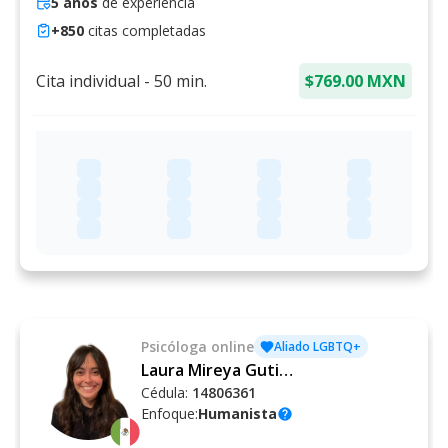
5
años
de experiencia
+
850
citas completadas
Cita individual
-
50
min.
$769.00 MXN
Psicóloga
online
Aliado LGBTQ+
Laura Mireya Gutiérrez Quintal
Cédula:
14806361
Enfoque:
Humanista
help