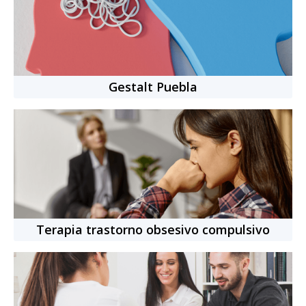
Idiomas:
Español, Inglés
Nacionalidad:
Mexicana
11
años
de experiencia
+
2700
citas completadas
Gestalt Puebla
Cita individual
-
50
min.
$769.00 MXN
Terapia trastorno obsesivo compulsivo
Psicóloga
online
Carola Estrada Valenzuela