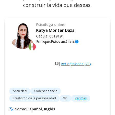
construir la vida que deseas.
Psicóloga
online
Katya Monter Daza
Cédula:
6519191
Enfoque:
Psicoanálisis
help
|
Ver opiniones (
28
)
4.6
Ansiedad
Codependencia
Trastorno de la personalidad
Vih
Ver más
Idiomas:
Español, Inglés