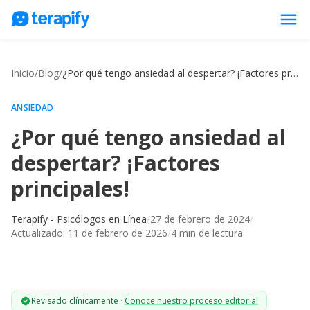
menu
Psicólogos en línea
Inicio
/
Blog
/
¿Por qué tengo ansiedad al despertar? ¡Factores principales!
Precios
Opiniones
ANSIEDAD
¿Por qué tengo ansiedad al
Empresas
despertar? ¡Factores
Preguntas frecuentes
principales!
Blog
Trabaja con nosotros
Terapify - Psicólogos en Línea
/
27 de febrero de 2024
/
Actualizado:
11 de febrero de 2026
/
4
min de lectura
Revisado clínicamente
·
Conoce nuestro proceso editorial