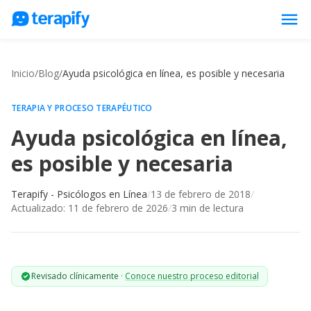
menu
Psicólogos en línea
Inicio
/
Blog
/
Ayuda psicológica en línea, es posible y necesaria
Precios
Opiniones
TERAPIA Y PROCESO TERAPÉUTICO
Ayuda psicológica en línea,
Empresas
es posible y necesaria
Preguntas frecuentes
Blog
Terapify - Psicólogos en Línea
/
13 de febrero de 2018
/
Actualizado:
11 de febrero de 2026
/
3
min de lectura
Trabaja con nosotros
Revisado clínicamente
·
Conoce nuestro proceso editorial