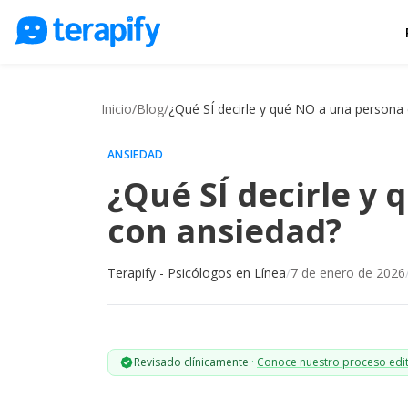
Psicólogos en línea
Precios
Inicio
/
Blog
/
¿Qué SÍ decirle y qué NO a una persona
Opiniones
ANSIEDAD
Empresas
¿Qué SÍ decirle y
Preguntas frecuentes
con ansiedad?
Blog
Terapify - Psicólogos en Línea
/
7 de enero de 2026
Trabaja con nosotros
Revisado clínicamente
·
Conoce nuestro proceso edit