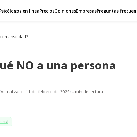
Psicólogos en línea
Precios
Opiniones
Empresas
Preguntas frecuen
 con ansiedad?
 qué NO a una persona
/
Actualizado:
11 de febrero de 2026
/
4
min de lectura
orial