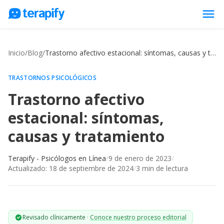
menu
Psicólogos en línea
Inicio
/
Blog
/
Trastorno afectivo estacional: síntomas, causas y tratamiento
Precios
Opiniones
TRASTORNOS PSICOLÓGICOS
Trastorno afectivo
Empresas
estacional: síntomas,
Preguntas frecuentes
causas y tratamiento
Blog
Trabaja con nosotros
Terapify - Psicólogos en Línea
/
9 de enero de 2023
/
Actualizado:
18 de septiembre de 2024
/
3
min de lectura
Revisado clínicamente
·
Conoce nuestro proceso editorial