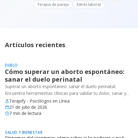
Terapia de pareja
Estrés laboral
Artículos recientes
DUELO
Cómo superar un aborto espontáneo:
sanar el duelo perinatal
Superar un aborto espontáneo: sanar el duelo perinatal.
Encuentra herramientas clínicas para validar tu dolor, sanar y
recuperar tu bienestar emocional.
Terapify - Psicólogos en Línea
21 de julio de 2026
7
min de lectura
SALUD Y BIENESTAR
Síntomas del insomnio: cómo saber si lo padeces y qué