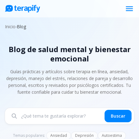
menu
Psicólogos en línea
Inicio
›
Blog
Precios
Blog de salud mental y bienestar
Opiniones
emocional
Empresas
Preguntas frecuentes
Guías prácticas y artículos sobre terapia en línea, ansiedad,
depresión, manejo del estrés, relaciones de pareja y desarrollo
Blog
personal, escritos y revisados por psicólogos certificados. Tu
fuente confiable para cuidar tu bienestar emocional.
Trabaja con nosotros
Buscar
Temas populares:
Ansiedad
Depresión
Autoestima