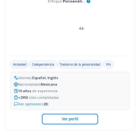
Enfoque:
Psicoanálisis
help
4.6
Ansiedad
Codependencia
Trastorno de la personalidad
Vih
Idiomas:
Español, Inglés
Nacionalidad:
Mexicana
10
años
de experiencia
+
2950
citas completadas
Ver opiniones (
28
)
Ver perfil