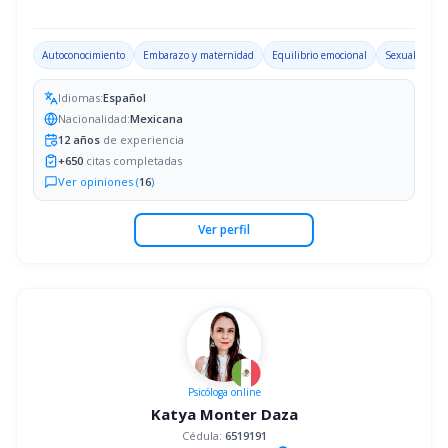
Autoconocimiento
Embarazo y maternidad
Equilibrio emocional
Sexualidad
Idiomas:
Español
Nacionalidad:
Mexicana
12
años
de experiencia
+
650
citas completadas
Ver opiniones (
16
)
Ver perfil
Psicóloga
online
Katya Monter Daza
Cédula:
6519191