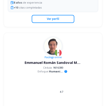
8
años
de experiencia
+
10
citas completadas
Ver perfil
Psicólogo
online
Emmanuel Román Sandoval Mandujano
Cédula:
9616380
Enfoque:
Humanista
help
4.7