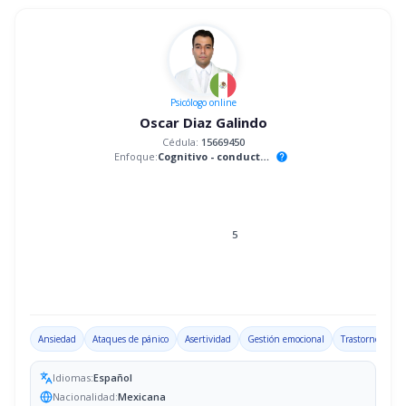
Psicólogo
online
Oscar Diaz Galindo
Cédula:
15669450
Enfoque:
Cognitivo - conductual
help
5
Ansiedad
Ataques de pánico
Asertividad
Gestión emocional
Trastorno por d
Idiomas:
Español
Nacionalidad:
Mexicana