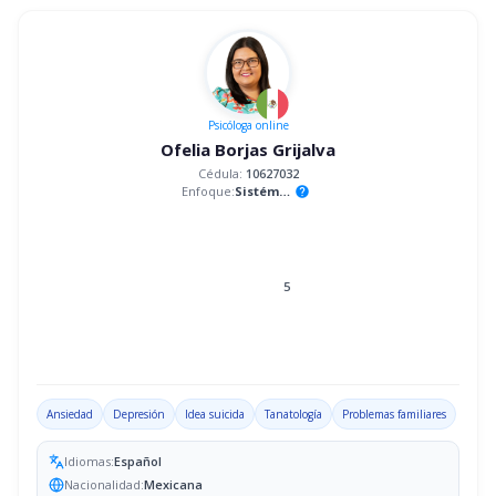
Psicóloga
online
Ofelia Borjas Grijalva
Cédula:
10627032
Enfoque:
Sistémico
help
5
Ansiedad
Depresión
Idea suicida
Tanatología
Problemas familiares
Idiomas:
Español
Nacionalidad:
Mexicana