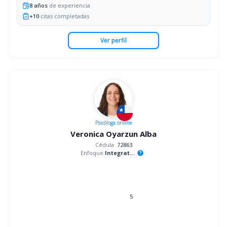
8
años
de experiencia
+
10
citas completadas
Ver perfil
Psicóloga
online
Veronica Oyarzun Alba
Cédula:
72863
Enfoque:
Integrativo
help
5