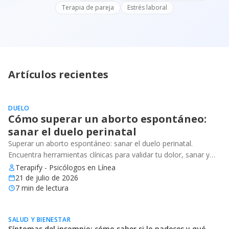
Terapia de pareja
Estrés laboral
Artículos recientes
DUELO
Cómo superar un aborto espontáneo:
sanar el duelo perinatal
Superar un aborto espontáneo: sanar el duelo perinatal.
Encuentra herramientas clínicas para validar tu dolor, sanar y
recuperar tu bienestar emocional.
Terapify - Psicólogos en Línea
21 de julio de 2026
7
min de lectura
SALUD Y BIENESTAR
Síntomas del insomnio: cómo saber si lo padeces y qué