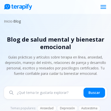
menu
Psicólogos en línea
Inicio
›
Blog
Precios
Blog de salud mental y bienestar
Opiniones
emocional
Empresas
Preguntas frecuentes
Guías prácticas y artículos sobre terapia en línea, ansiedad,
depresión, manejo del estrés, relaciones de pareja y desarrollo
Blog
personal, escritos y revisados por psicólogos certificados. Tu
fuente confiable para cuidar tu bienestar emocional.
Trabaja con nosotros
Buscar
Temas populares:
Ansiedad
Depresión
Autoestima