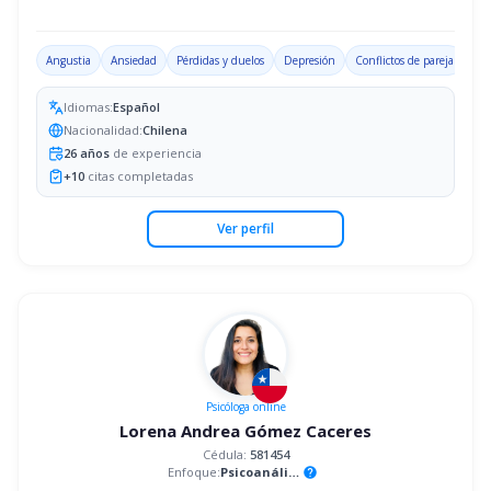
Angustia
Ansiedad
Pérdidas y duelos
Depresión
Conflictos de pareja
Idiomas:
Español
Nacionalidad:
Chilena
26
años
de experiencia
+
10
citas completadas
Ver perfil
Psicóloga
online
Lorena Andrea Gómez Caceres
Cédula:
581454
Enfoque:
Psicoanálisis
help